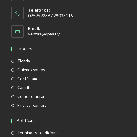
Teléfonos:
095959236 / 29038115
Email:
Se
ventas@opaa.uy
abre
en
Enlaces
tu
aplicación
Tienda
Quienes somos
Contáctanos
Carrrito
Cómo comprar
Finalizar compra
Políticas
Se
Términos y condiciones