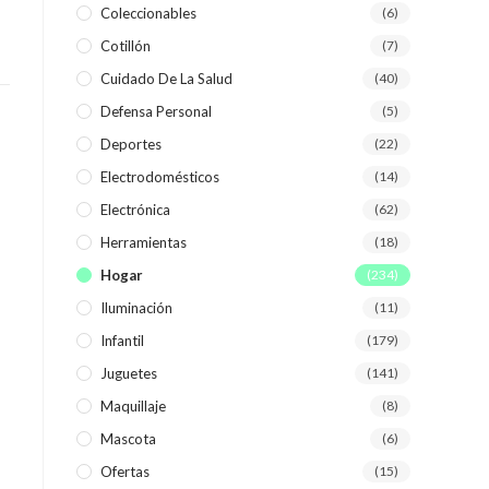
Coleccionables
(6)
Cotillón
(7)
WEB
Cuidado De La Salud
(40)
Defensa Personal
(5)
Deportes
(22)
Electrodomésticos
(14)
Electrónica
(62)
Herramientas
(18)
Hogar
(234)
Iluminación
(11)
Infantil
(179)
Juguetes
(141)
Maquillaje
(8)
Mascota
(6)
Ofertas
(15)