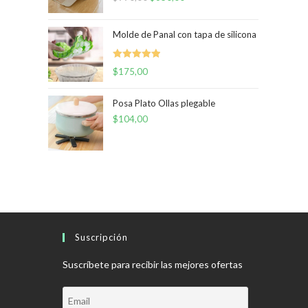
precio
precio
original
actual
Molde de Panal con tapa de silicona
era:
es:
$990,00.
$650,00.
Valorado
$
175,00
con
5.00
de
5
Posa Plato Ollas plegable
$
104,00
Suscripción
Suscríbete para recibir las mejores ofertas