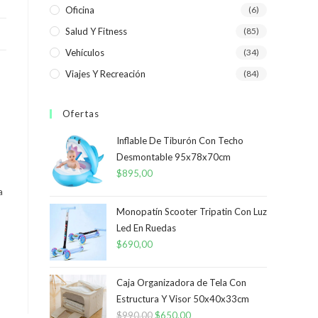
Oficina
(6)
Salud Y Fitness
(85)
Vehículos
(34)
Viajes Y Recreación
(84)
Ofertas
Inflable De Tiburón Con Techo
Desmontable 95x78x70cm
$
895,00
a
Monopatín Scooter Tripatin Con Luz
Led En Ruedas
$
690,00
Caja Organizadora de Tela Con
Estructura Y Visor 50x40x33cm
$
990,00
El
$
650,00
El