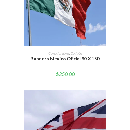
AÑADIR AL CARRITO
Coleccionables
,
Cotillón
Bandera Mexico Oficial 90 X 150
$
250,00