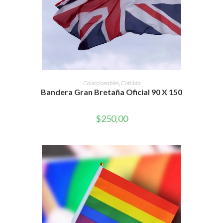
AÑADIR AL CARRITO
Coleccionables
,
Cotillón
Bandera Gran Bretaña Oficial 90 X 150
$
250,00