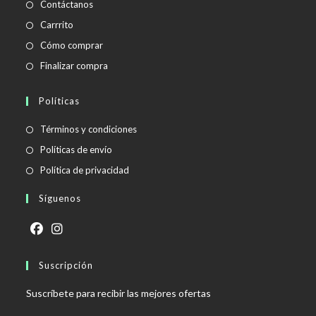
Contáctanos
Carrrito
Cómo comprar
Finalizar compra
Políticas
Se
Términos y condiciones
abre
Se
Políticas de envío
en
abre
Se
Política de privacidad
una
en
abre
Síguenos
nueva
una
en
pestaña
nueva
una
pestaña
nueva
Se
Se
pestaña
abre
Suscripción
abre
en
en
Suscríbete para recibir las mejores ofertas
una
una