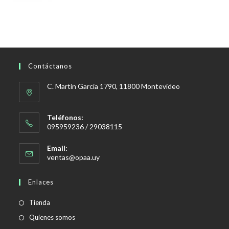
Contáctanos
C. Martín García 1790, 11800 Montevideo
Teléfonos:
095959236 / 29038115
Email:
Se
ventas@opaa.uy
abre
en
Enlaces
tu
aplicación
Tienda
Quienes somos