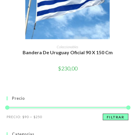
AÑADIR AL CARRITO
Coleccionables
Bandera De Uruguay Oficial 90 X 150 Cm
$
230,00
Precio
Precio
Precio
PRECIO:
$90
—
$250
FILTRAR
mínimo
máximo
Categorías