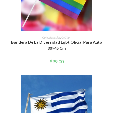
AÑADIR AL CARRITO
Coleccionables
,
Cotillón
Bandera De La Diversidad Lgbt Oficial Para Auto
30×45 Cm
$
99,00