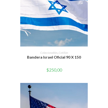
AÑADIR AL CARRITO
Coleccionables
,
Cotillón
Bandera Israel Oficial 90 X 150
$
250,00