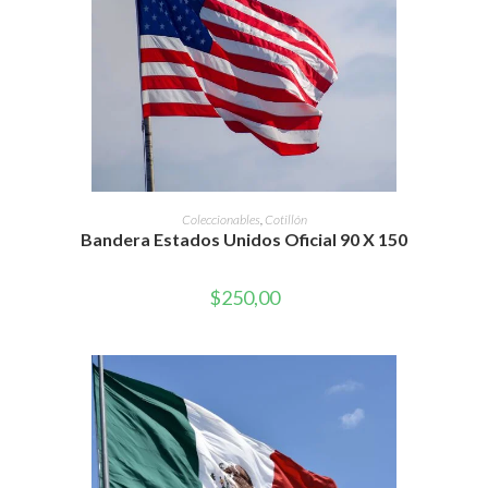
AÑADIR AL CARRITO
Coleccionables
,
Cotillón
Bandera Estados Unidos Oficial 90 X 150
$
250,00