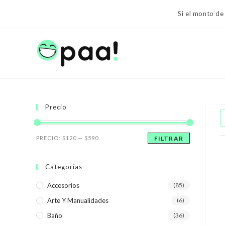
Ir
Si el monto de
al
contenido
Precio
Precio
Precio
PRECIO:
$120
—
$590
FILTRAR
mínimo
máximo
Categorías
Accesorios
(85)
Arte Y Manualidades
(6)
Baño
(36)