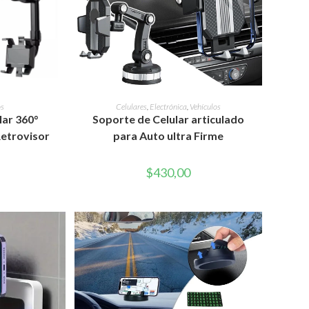
RITO
AÑADIR AL CARRITO
os
Celulares
,
Electrónica
,
Vehículos
lar 360°
Soporte de Celular articulado
Retrovisor
para Auto ultra Firme
$
430,00