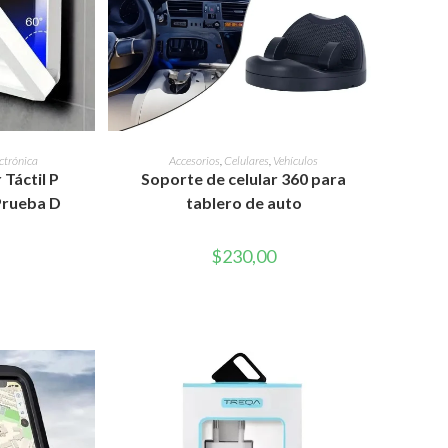
RITO
AÑADIR AL CARRITO
ctrónica
Accesorios
,
Celulares
,
Vehículos
Táctil P
Soporte de celular 360 para
Prueba D
tablero de auto
$
230,00