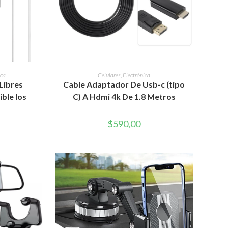
WEB
RITO
AÑADIR AL CARRITO
ica
Celulares
,
Electrónica
Libres
Cable Adaptador De Usb-c (tipo
ble Ios
C) A Hdmi 4k De 1.8 Metros
$
590,00