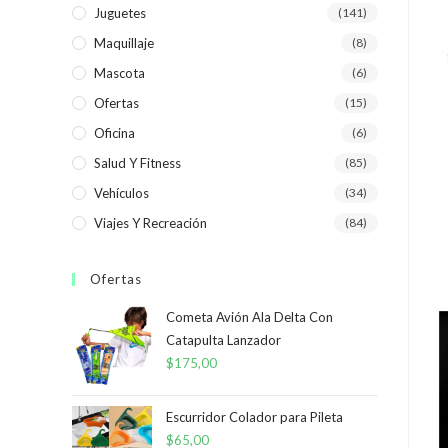
Juguetes
(141)
Maquillaje
(8)
Mascota
(6)
Ofertas
(15)
Oficina
(6)
Salud Y Fitness
(85)
Vehículos
(34)
Viajes Y Recreación
(84)
Ofertas
Cometa Avión Ala Delta Con
Catapulta Lanzador
$
175,00
Escurridor Colador para Pileta
$
65,00