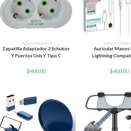
AÑADIR AL CARRITO
AÑADIR AL CAR
Celulares
,
Electrónica
Celulares
,
Electrón
Zapatilla Adaptador 2 Schukos
Auricular Manos 
Y Puertos Usb Y Tipo C
Lightning Compati
$
400,00
$
400,00