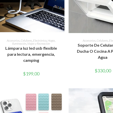
AÑADIR AL CARRITO
AÑADIR AL CAR
Accesorios
,
Celulares
,
Electrónica
,
Hogar
,
Accesorios
,
Celulares
,
Ele
Iluminación
,
Viajes y Recreación
Soporte De Celular 
Lámpara luz led usb flexible
Ducha O Cocina A 
para lectura, emergencia,
Agua
camping
$
330,00
$
199,00