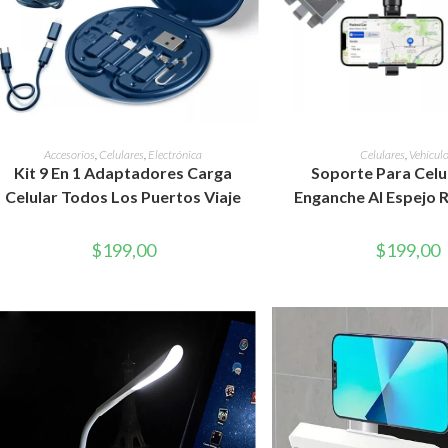
AÑADIR AL CARRITO
AÑADIR AL CAR
Accesorios
,
Celulares
,
Electrónica
Celulares
,
Vehícul
Kit 9 En 1 Adaptadores Carga
Soporte Para Celu
Celular Todos Los Puertos Viaje
Enganche Al Espejo 
$
199,00
$
199,00