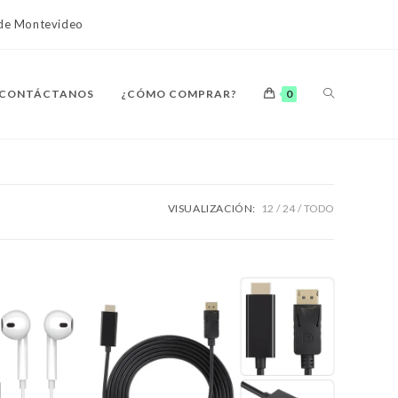
o de Montevideo
ALTERNAR
CONTÁCTANOS
¿CÓMO COMPRAR?
0
BÚSQUEDA
VISUALIZACIÓN:
12
24
TODO
DE
LA