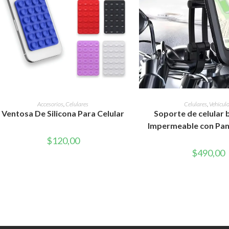
Este
producto
SELECCIONAR OPCIONES
AÑADIR AL CAR
Accesorios
,
Celulares
Celulares
,
Vehícul
tiene
Ventosa De Silicona Para Celular
Soporte de celular 
múltiples
variantes.
Impermeable con Pant
Las
opciones
$
120,00
se
pueden
$
490,00
elegir
en
la
página
de
producto