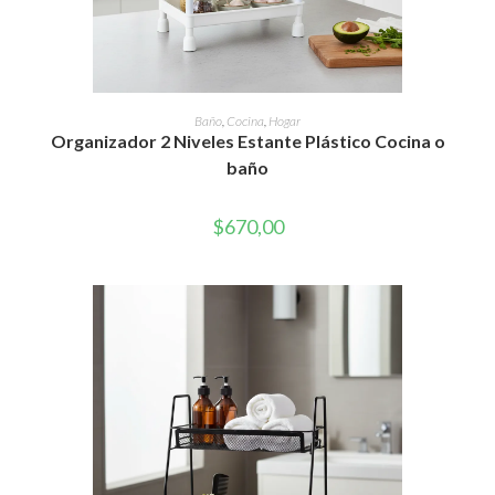
Este
producto
SELECCIONAR OPCIONES
Baño
,
Cocina
,
Hogar
tiene
Organizador 2 Niveles Estante Plástico Cocina o
múltiples
variantes.
baño
Las
opciones
se
pueden
$
670,00
elegir
en
la
página
de
producto