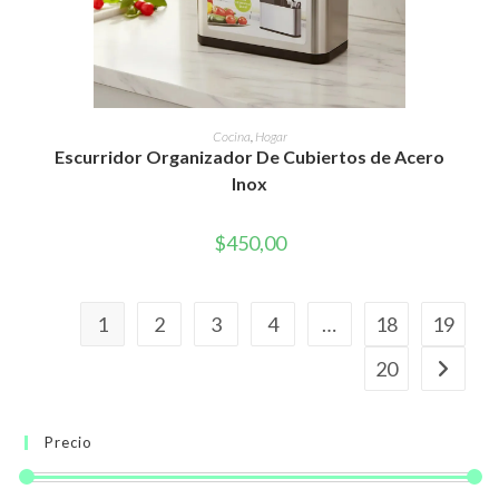
AÑADIR AL CARRITO
Cocina
,
Hogar
Escurridor Organizador De Cubiertos de Acero
Inox
$
450,00
1
2
3
4
…
18
19
20
Precio