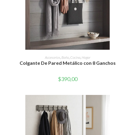
AÑADIR AL CARRITO
Accesorios
,
Baño
,
Cocina
,
Hogar
Colgante De Pared Metálico con 8 Ganchos
$
390,00