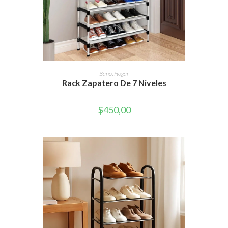
AÑADIR AL CARRITO
Baño
,
Hogar
Rack Zapatero De 7 Niveles
$
450,00