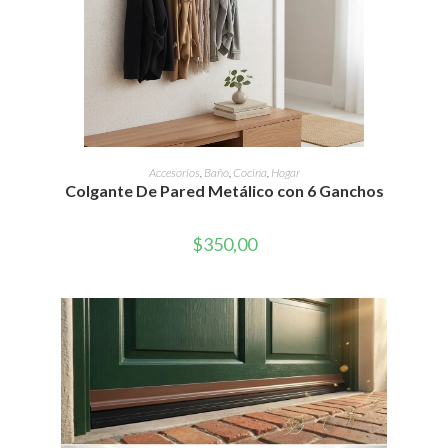
AÑADIR AL CARRITO
Accesorios
,
Baño
,
Cocina
,
Hogar
Colgante De Pared Metálico con 6 Ganchos
$
350,00