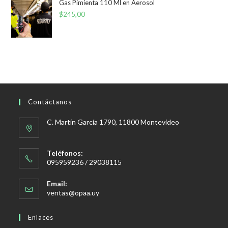
Gas Pimienta 110 Ml en Aerosol
$
245,00
Contáctanos
C. Martín García 1790, 11800 Montevideo
Teléfonos:
095959236 / 29038115
Email:
Se
ventas@opaa.uy
abre
en
Enlaces
tu