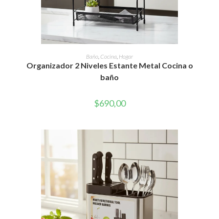
AÑADIR AL CARRITO
Baño
,
Cocina
,
Hogar
Organizador 2 Niveles Estante Metal Cocina o
baño
$
690,00