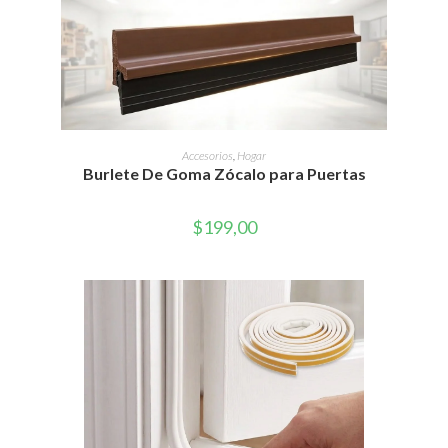
AÑADIR AL CARRITO
Accesorios
,
Hogar
Burlete De Goma Zócalo para Puertas
$
199,00