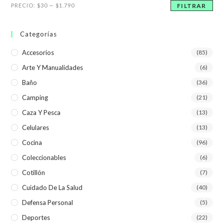
Precio
Precio
PRECIO:
$30
—
$1.790
FILTRAR
mínimo
máximo
Categorías
Accesorios
(85)
Arte Y Manualidades
(6)
Baño
(36)
Camping
(21)
Caza Y Pesca
(13)
Celulares
(13)
Cocina
(96)
Coleccionables
(6)
Cotillón
(7)
Cuidado De La Salud
(40)
Defensa Personal
(5)
Deportes
(22)