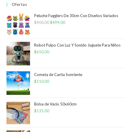
Ofertas
Peluche Fugglers De 30cm Con Diseños Variados
$
900,00
El
$
499,00
El
precio
precio
original
actual
era:
es:
Robot Pulpo Con Luz Y Sonido Juguete Para Niños
$
650,00
$900,00.
$499,00.
Cometa de Carita Sonriente
$
110,00
Bolsa de Vacío 50x60cm
$
135,00