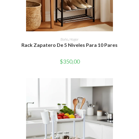
AÑADIR AL CARRITO
Baño
,
Hogar
Rack Zapatero De 5 Niveles Para 10 Pares
$
350,00