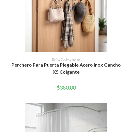
AÑADIR AL CARRITO
Baño
,
Cocina
,
Hogar
Perchero Para Puerta Plegable Acero Inox Gancho
X5 Colgante
$
380,00