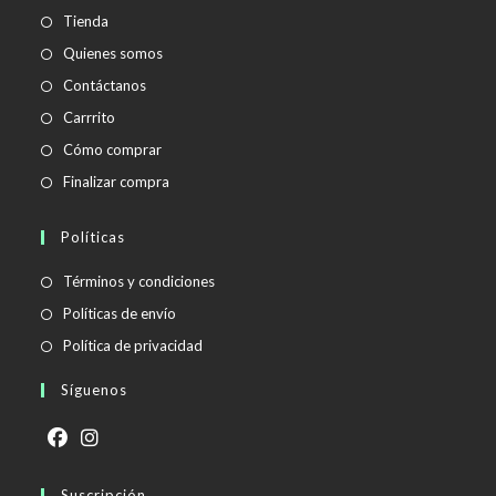
aplicación
Tienda
Quienes somos
Contáctanos
Carrrito
Cómo comprar
Finalizar compra
Políticas
Se
Términos y condiciones
abre
Se
Políticas de envío
en
abre
Se
Política de privacidad
una
en
abre
Síguenos
nueva
una
en
pestaña
nueva
una
pestaña
nueva
Se
Se
pestaña
abre
Suscripción
abre