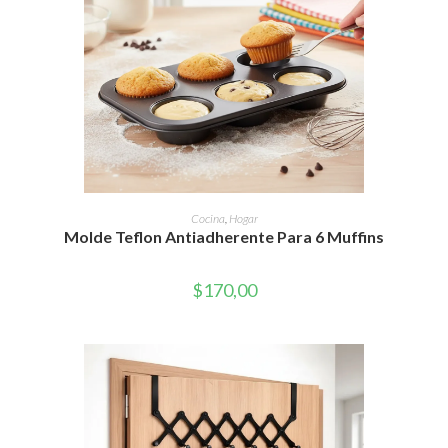
AÑADIR AL CARRITO
Cocina
,
Hogar
Molde Teflon Antiadherente Para 6 Muffins
$
170,00