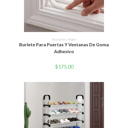
AÑADIR AL CARRITO
Accesorios
,
Hogar
Burlete Para Puertas Y Ventanas De Goma
Adhesivo
$
175,00