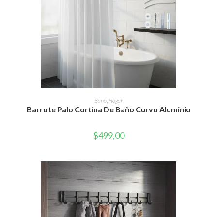
AÑADIR AL CARRITO
Baño
,
Hogar
Barrote Palo Cortina De Baño Curvo Aluminio
$
499,00