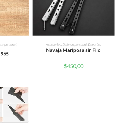
WEB
RITO
AÑADIR AL CARRITO
sa personal
,
Accesorios
,
Defensa personal
,
Deportes
Navaja Mariposa sin Filo
 965
$
450,00