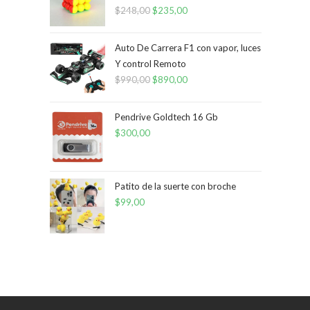
$
248,00
El
$
235,00
El
precio
precio
original
actual
Auto De Carrera F1 con vapor, luces
era:
es:
Y control Remoto
$
990,00
$248,00.
El
$
890,00
$235,00.
El
precio
precio
original
actual
Pendrive Goldtech 16 Gb
era:
es:
$
300,00
$990,00.
$890,00.
Patito de la suerte con broche
$
99,00