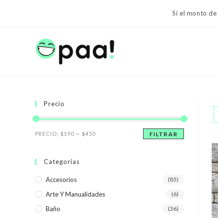
Ir
Si el monto de
al
contenido
Precio
Precio
Precio
PRECIO:
$190
—
$450
FILTRAR
mínimo
máximo
Categorías
Accesorios
(85)
Arte Y Manualidades
(6)
Baño
(36)