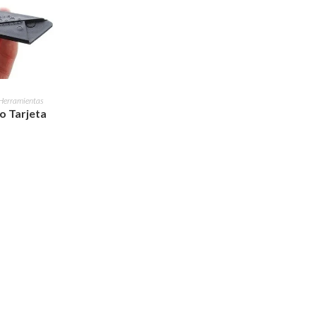
RITO
Herramientas
o Tarjeta