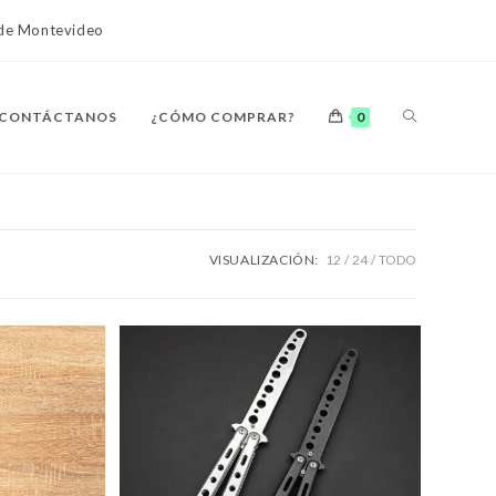
o de Montevideo
ALTERNAR
CONTÁCTANOS
¿CÓMO COMPRAR?
0
BÚSQUEDA
VISUALIZACIÓN:
12
24
TODO
DE
LA