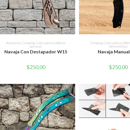
AÑADIR AL CARRITO
AÑADIR AL CAR
Accesorios
,
Camping
,
Caza y pesca
,
Defensa
Camping
,
Caza y pesca
,
Defen
personal
Herramientas
Navaja Con Destapador W15
Navaja Manual
$
250,00
$
250,00