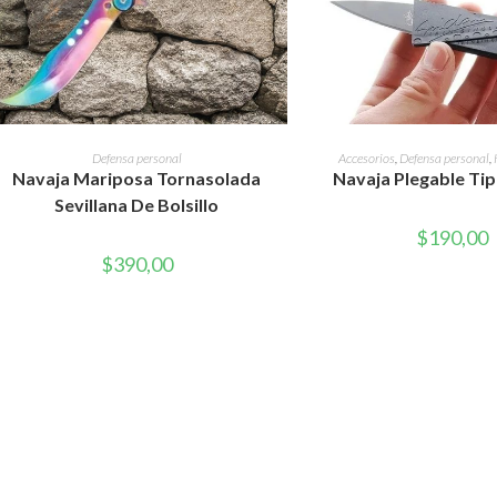
AÑADIR AL CARRITO
AÑADIR AL CAR
Defensa personal
Accesorios
,
Defensa personal
,
Navaja Mariposa Tornasolada
Navaja Plegable Tip
Sevillana De Bolsillo
$
190,00
$
390,00