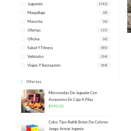
Juguetes
(141)
Maquillaje
(8)
Mascota
(6)
Ofertas
(15)
Oficina
(6)
Salud Y Fitness
(85)
Vehículos
(34)
Viajes Y Recreación
(84)
Ofertas
Microondas De Juguete Con
Accesorios En Caja A Pilas
$
990,00
Cubo Tipo Rubik Bolas De Colores
Juego Armar Ingenio