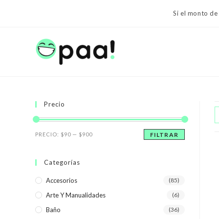
Ir
Si el monto de
al
contenido
Precio
Precio
Precio
PRECIO:
$90
—
$900
FILTRAR
mínimo
máximo
Categorías
Accesorios
(85)
Arte Y Manualidades
(6)
Baño
(36)