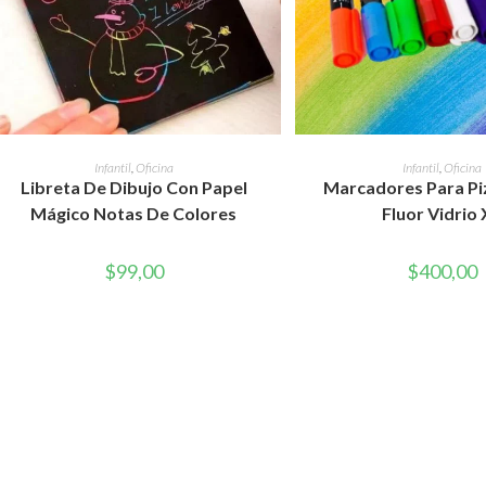
AÑADIR AL CARRITO
AÑADIR AL CAR
Infantil
,
Oficina
Infantil
,
Oficina
Libreta De Dibujo Con Papel
Marcadores Para Pi
Mágico Notas De Colores
Fluor Vidrio
$
99,00
$
400,00