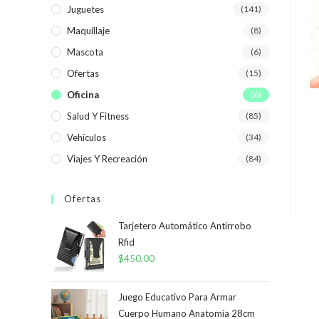
Juguetes
(141)
Maquillaje
(8)
Mascota
(6)
Ofertas
(15)
Oficina
(6)
Salud Y Fitness
(85)
Vehículos
(34)
Viajes Y Recreación
(84)
Ofertas
Tarjetero Automático Antirrobo
Rfid
$
450,00
Juego Educativo Para Armar
Cuerpo Humano Anatomía 28cm