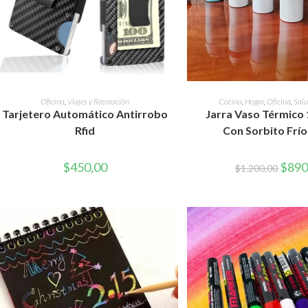
AÑADIR AL CARRITO
AÑADIR AL CAR
Oficina
,
Viajes y Recreación
Cocina
,
Hogar
,
Oficina
,
Salu
Tarjetero Automático Antirrobo
Jarra Vaso Térmico 
Rfid
Con Sorbito Frío
El
$
450,00
$
890
$
1.200,00
precio
origina
era:
$1.200