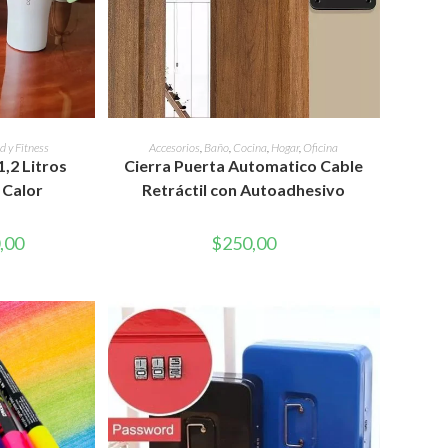
WEB
RITO
AÑADIR AL CARRITO
d y Fitness
Accesorios
,
Baño
,
Cocina
,
Hogar
,
Oficina
1,2 Litros
Cierra Puerta Automatico Cable
 Calor
Retráctil con Autoadhesivo
El
,00
$
250,00
precio
l
actual
es:
,00.
$890,00.