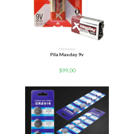
AÑADIR AL CARRITO
Electrónica
Pila Maxday 9v
$
99,00