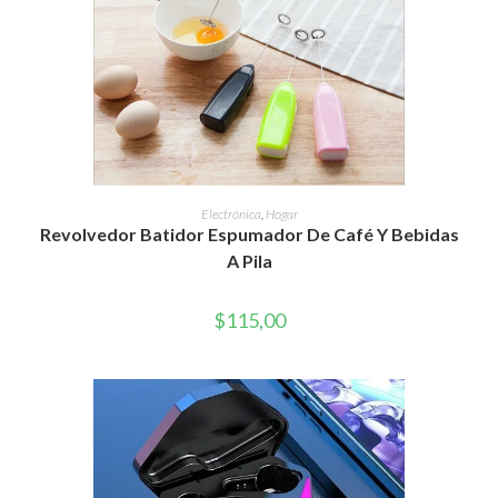
AÑADIR AL CARRITO
Electrónica
,
Hogar
Revolvedor Batidor Espumador De Café Y Bebidas
A Pila
$
115,00