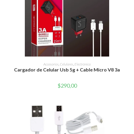
AÑADIR AL CARRITO
Accesorios
,
Celulares
,
Electrónica
Cargador de Celular Usb 5g + Cable Micro V8 3a
$
290,00