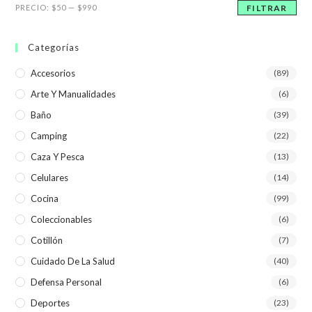
Precio
Precio
PRECIO:
$50
—
$990
FILTRAR
mínimo
máximo
Categorías
Accesorios
(89)
Arte Y Manualidades
(6)
Baño
(39)
Camping
(22)
Caza Y Pesca
(13)
Celulares
(14)
Cocina
(99)
Coleccionables
(6)
Cotillón
(7)
Cuidado De La Salud
(40)
Defensa Personal
(6)
Deportes
(23)