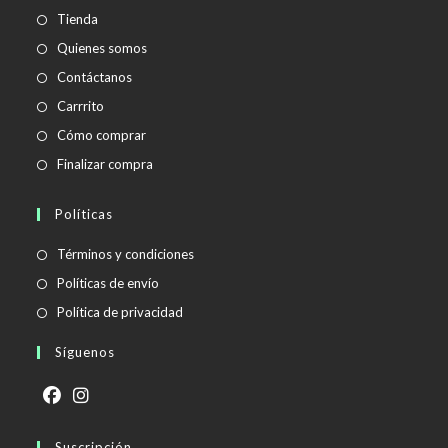
aplicación
Tienda
Quienes somos
Contáctanos
Carrrito
Cómo comprar
Finalizar compra
Políticas
Se
Términos y condiciones
abre
Se
Políticas de envío
en
abre
Se
Política de privacidad
una
en
abre
Síguenos
nueva
una
en
pestaña
nueva
una
pestaña
nueva
Se
Se
pestaña
abre
Suscripción
abre