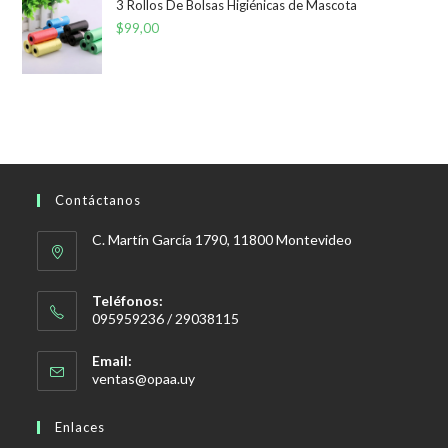
3 Rollos De Bolsas Higiénicas de Mascota
$
99,00
Contáctanos
C. Martín García 1790, 11800 Montevideo
Teléfonos:
095959236 / 29038115
Email:
Se
ventas@opaa.uy
abre
en
Enlaces
tu