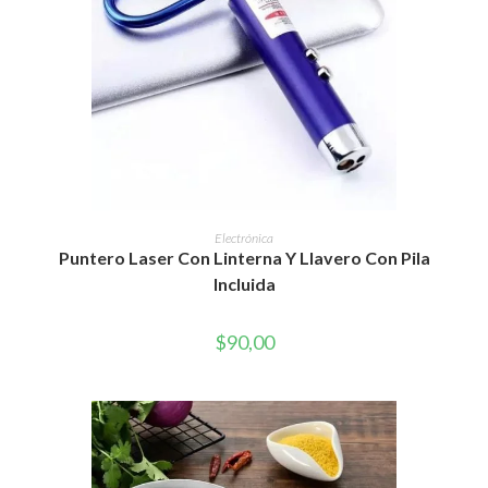
AÑADIR AL CARRITO
Electrónica
Puntero Laser Con Linterna Y Llavero Con Pila
Incluida
$
90,00