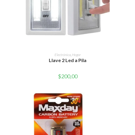
AÑADIR AL CARRITO
Electrónica
,
Hogar
Llave 2 Led a Pila
$
200,00