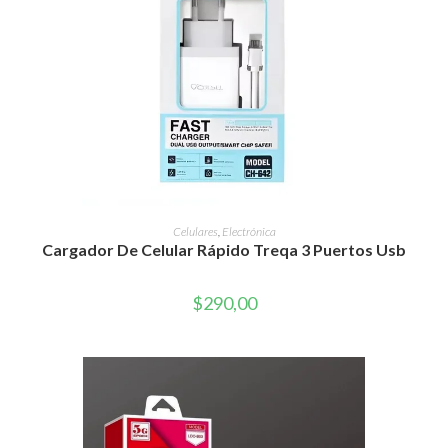
Este
producto
SELECCIONAR OPCIONES
Celulares
,
Electrónica
tiene
Cargador De Celular Rápido Treqa 3 Puertos Usb
múltiples
variantes.
Las
opciones
$
290,00
se
pueden
elegir
en
la
página
de
producto