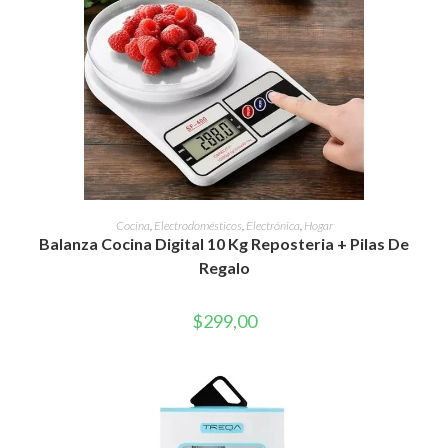
AÑADIR AL CARRITO
Cocina
,
Electrodomésticos
,
Electrónica
,
Hogar
Balanza Cocina Digital 10 Kg Reposteria + Pilas De
Regalo
$
299,00