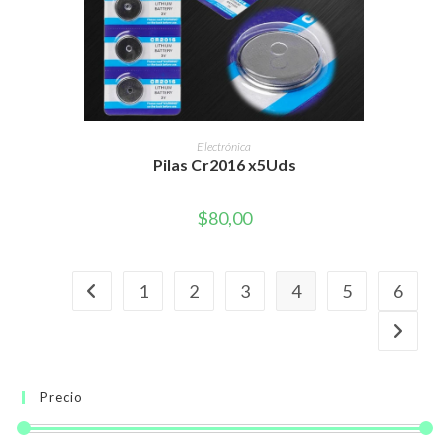
AÑADIR AL CARRITO
Electrónica
Pilas Cr2016 x5Uds
$
80,00
1
2
3
4
5
6
Precio