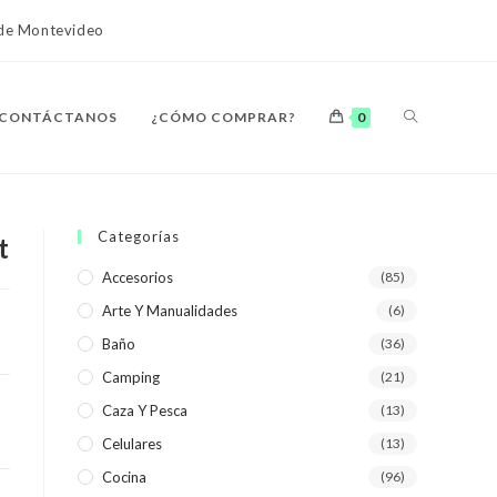
o de Montevideo
ALTERNAR
CONTÁCTANOS
¿CÓMO COMPRAR?
0
BÚSQUEDA
Categorías
t
Accesorios
(85)
Arte Y Manualidades
(6)
DE
Baño
(36)
Camping
(21)
Caza Y Pesca
(13)
Celulares
(13)
LA
Cocina
(96)