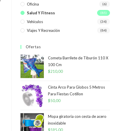
Oficina
(6)
Salud Y Fitness
(85)
Vehículos
(34)
Viajes Y Recreación
(84)
Ofertas
Cometa Barrilete de Tiburón 110 X
100 Cm
$
210,00
Cinta Arco Para Globos 5 Metros
Para Fiestas Cotillon
$
50,00
Mopa giratoria con cesta de acero
inoxidable
$
595,00