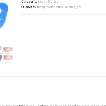
Categoría:
Salud y Fitness
Etiquetas:
blanqueador
,
bucal
,
dientes
,
gel
olos mientras blanquean. También contiene un agente pulidor natural qu