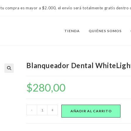
 tu compra es mayor a $2.000, el envío será totalmente gratis dentr
TIENDA
QUIÉNES SOMOS
Blanqueador Dental WhiteLigh
$
280,00
Blanqueador
-
+
AÑADIR AL CARRITO
Dental
WhiteLight
cantidad