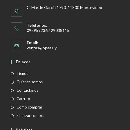
C. Martín García 1790, 11800 Montevideo
Teléfonos:
095959236 / 29038115
Email:
Se
ventas@opaa.uy
abre
en
Enlaces
tu
aplicación
Tienda
Quienes somos
Contáctanos
Carrrito
Cómo comprar
Finalizar compra
Políticas