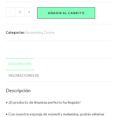
2
-
+
AÑADIR AL CARRITO
Esponjas
De
Limpieza
Categorías:
Accesorios
,
Cocina
Esmeril
Para
Desincrustar
Ollas
cantidad
DESCRIPCIÓN
VALORACIONES (0)
Descripción
• ¡El producto de limpieza perfecto ha llegado!
• Con nuestra esponja de esmeril y melamina, podrás eliminar