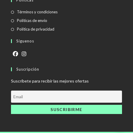
Se
Términos y condiciones
abre
Se
Políticas de envío
en
abre
Se
Política de privacidad
una
en
abre
Síguenos
nueva
una
en
pestaña
nueva
una
pestaña
nueva
Se
Se
pestaña
abre
Suscripción
abre
en
en
Suscríbete para recibir las mejores ofertas
una
una
nueva
nueva
pestaña
pestaña