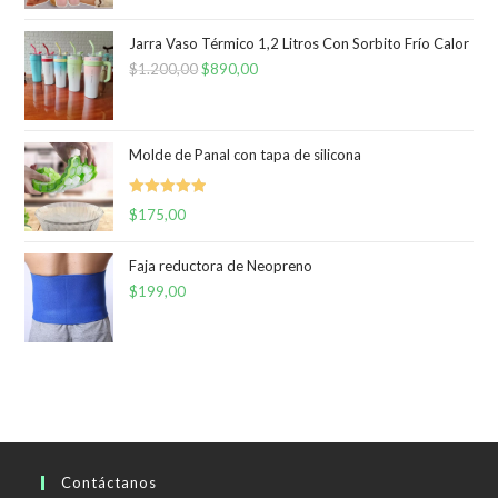
Jarra Vaso Térmico 1,2 Litros Con Sorbito Frío Calor
$
1.200,00
El
$
890,00
El
precio
precio
original
actual
era:
es:
Molde de Panal con tapa de silicona
$1.200,00.
$890,00.
Valorado
$
175,00
con
5.00
de
5
Faja reductora de Neopreno
$
199,00
Contáctanos