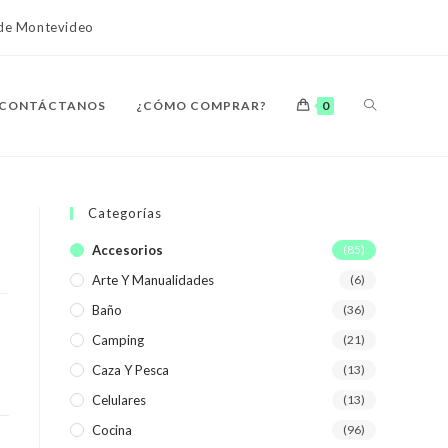
o de Montevideo
ALTERNAR
CONTÁCTANOS
¿CÓMO COMPRAR?
0
BÚSQUEDA
Categorías
Accesorios
(85)
Arte Y Manualidades
(6)
DE
Baño
(36)
Camping
(21)
Caza Y Pesca
(13)
Celulares
(13)
LA
Cocina
(96)