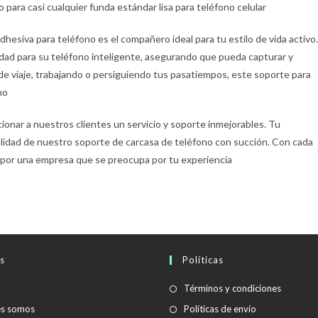
para casi cualquier funda estándar lisa para teléfono celular
hesiva para teléfono es el compañero ideal para tu estilo de vida activo.
dad para su teléfono inteligente, asegurando que pueda capturar y
e viaje, trabajando o persiguiendo tus pasatiempos, este soporte para
no
ionar a nuestros clientes un servicio y soporte inmejorables. Tu
calidad de nuestro soporte de carcasa de teléfono con succión. Con cada
o por una empresa que se preocupa por tu experiencia
s
Políticas
Se
Términos y condiciones
abre
Se
es somos
Políticas de envío