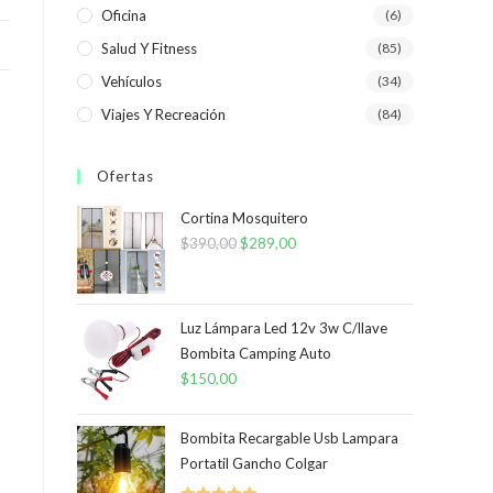
Oficina
(6)
Salud Y Fitness
(85)
Vehículos
(34)
Viajes Y Recreación
(84)
Ofertas
Cortina Mosquitero
$
390,00
El
$
289,00
El
precio
precio
original
actual
era:
es:
Luz Lámpara Led 12v 3w C/llave
Bombita Camping Auto
$390,00.
$289,00.
$
150,00
Bombita Recargable Usb Lampara
Portatil Gancho Colgar