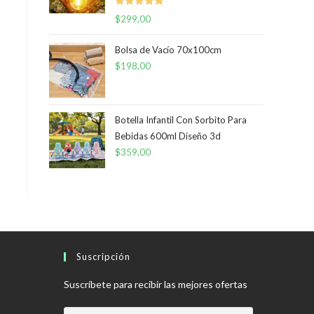
Valorado
$
299,00
con
5.00
de
5
Bolsa de Vacío 70x100cm
$
198,00
Botella Infantil Con Sorbito Para
Bebidas 600ml Diseño 3d
$
359,00
Suscripción
Suscríbete para recibir las mejores ofertas