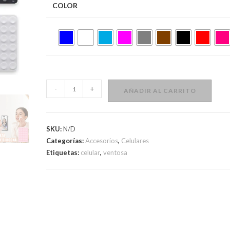
COLOR
Ventosa
-
+
AÑADIR AL CARRITO
De
Silicona
Para
SKU:
N/D
Celular
Categorías:
Accesorios
,
Celulares
cantidad
Etiquetas:
celular
,
ventosa