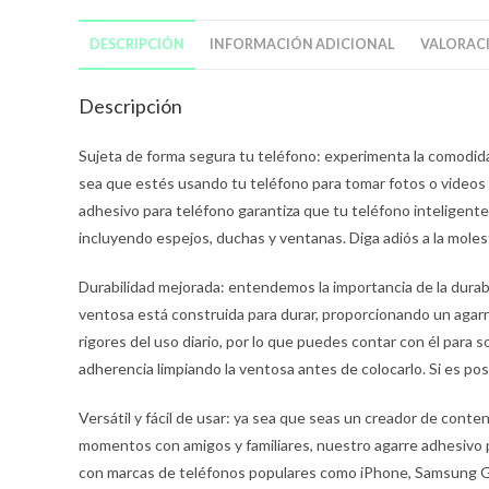
DESCRIPCIÓN
INFORMACIÓN ADICIONAL
VALORACI
Descripción
Sujeta de forma segura tu teléfono: experimenta la comodida
sea que estés usando tu teléfono para tomar fotos o videos 
adhesivo para teléfono garantiza que tu teléfono inteligent
incluyendo espejos, duchas y ventanas. Diga adiós a la mole
Durabilidad mejorada: entendemos la importancia de la durab
ventosa está construida para durar, proporcionando un agarre
rigores del uso diario, por lo que puedes contar con él para 
adherencia limpiando la ventosa antes de colocarlo. Si es po
Versátil y fácil de usar: ya sea que seas un creador de conte
momentos con amigos y familiares, nuestro agarre adhesivo pa
con marcas de teléfonos populares como iPhone, Samsung Galax