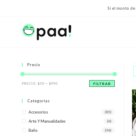
Ir
Si el monto de
al
contenido
Precio
Precio
Precio
PRECIO:
$50
—
$990
FILTRAR
mínimo
máximo
Categorías
Accesorios
(85)
Arte Y Manualidades
(6)
Baño
(36)