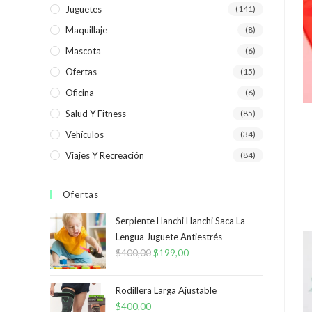
Juguetes
(141)
Maquillaje
(8)
Mascota
(6)
Ofertas
(15)
Oficina
(6)
Salud Y Fitness
(85)
Vehículos
(34)
Viajes Y Recreación
(84)
Ofertas
Serpiente Hanchi Hanchi Saca La
Lengua Juguete Antiestrés
$
400,00
El
$
199,00
El
precio
precio
original
actual
Rodillera Larga Ajustable
era:
es:
$
400,00