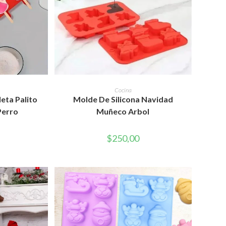
RITO
AÑADIR AL CARRITO
Cocina
leta Palito
Molde De Silicona Navidad
Perro
Muñeco Arbol
$
250,00