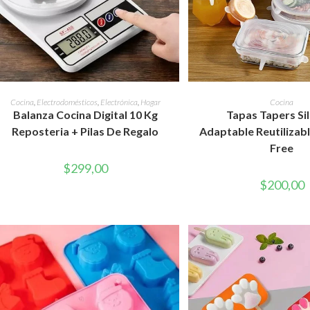
AÑADIR AL CARRITO
AÑADIR AL CAR
Cocina
,
Electrodomésticos
,
Electrónica
,
Hogar
Cocina
Balanza Cocina Digital 10 Kg
Tapas Tapers Si
Reposteria + Pilas De Regalo
Adaptable Reutilizab
Free
$
299,00
$
200,00