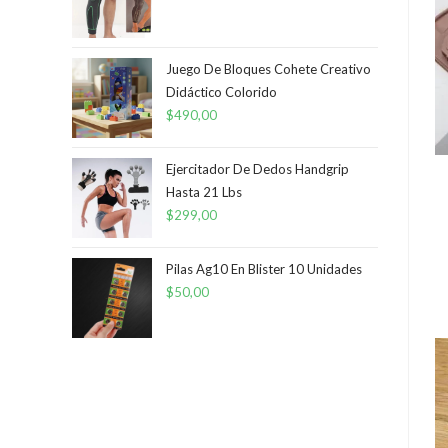
$400,00.
$199,00.
Juego De Bloques Cohete Creativo
Didáctico Colorido
$
490,00
Ejercitador De Dedos Handgrip
Hasta 21 Lbs
$
299,00
Pilas Ag10 En Blister 10 Unidades
$
50,00