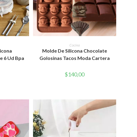
WEB
RITO
AÑADIR AL CARRITO
Cocina
licona
Molde De Silicona Chocolate
le 6 Ud Bpa
Golosinas Tacos Moda Cartera
$
140,00