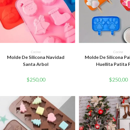
AÑADIR AL CARRITO
AÑADIR AL CAR
Cocina
Cocina
Molde De Silicona Navidad
Molde De Silicona Pa
Santa Arbol
Huellita Patita 
$
250,00
$
250,00