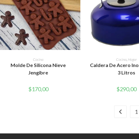
AÑADIR AL CARRITO
AÑADIR AL CAR
Cocina
Cocina
,
Hogar
Molde De Silicona Nieve
Caldera De Acero Ino
Jengibre
3 Litros
$
170,00
$
290,00
1