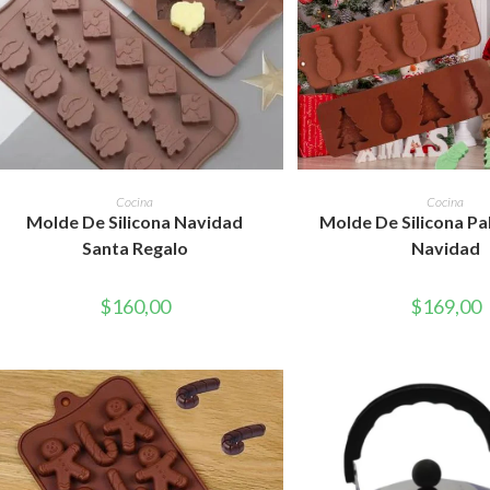
AÑADIR AL CARRITO
AÑADIR AL CAR
Cocina
Cocina
Molde De Silicona Navidad
Molde De Silicona Pa
Santa Regalo
Navidad
$
160,00
$
169,00