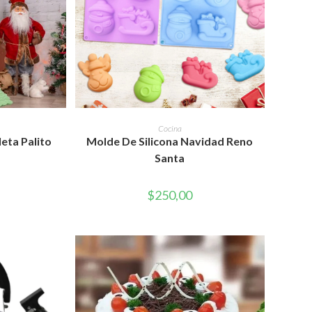
RITO
AÑADIR AL CARRITO
Cocina
leta Palito
Molde De Silicona Navidad Reno
Santa
$
250,00