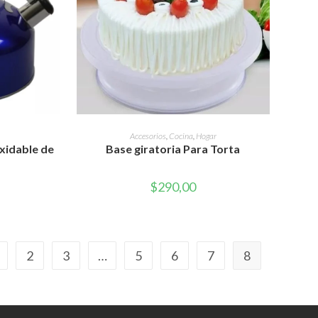
RITO
AÑADIR AL CARRITO
Accesorios
,
Cocina
,
Hogar
xidable de
Base giratoria Para Torta
$
290,00
2
3
…
5
6
7
8