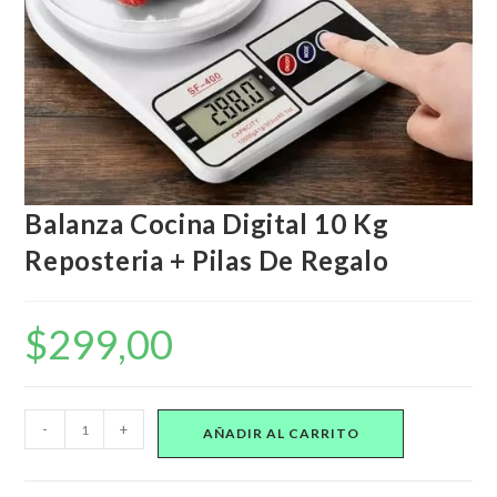
Balanza Cocina Digital 10 Kg
Reposteria + Pilas De Regalo
$
299,00
Balanza
-
+
AÑADIR AL CARRITO
Cocina
Digital