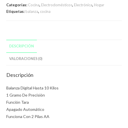
10
Categorías:
Cocina
,
Electrodomésticos
,
Electrónica
,
Hogar
Kg
Etiquetas:
balanza
,
cocina
Reposteria
+
Pilas
De
Regalo
DESCRIPCIÓN
cantidad
VALORACIONES (0)
Descripción
Balanza Digital Hasta 10 Kilos
1 Gramo De Precisión
Función Tara
Apagado Automático
Funciona Con 2 Pilas AA