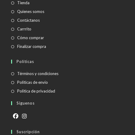
Tienda
Quienes somos
Contáctanos
Carrrito
Cómo comprar
Finalizar compra
Políticas
Se
Términos y condiciones
abre
Se
Políticas de envío
en
abre
Se
Política de privacidad
una
en
abre
Síguenos
nueva
una
en
pestaña
nueva
una
pestaña
nueva
Se
Se
pestaña
abre
Suscripción
abre