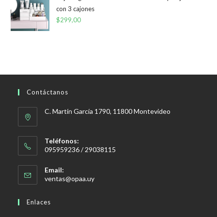
con 3 cajones
$
299,00
Contáctanos
C. Martín García 1790, 11800 Montevideo
Teléfonos:
095959236 / 29038115
Email:
Se
ventas@opaa.uy
abre
en
Enlaces
tu
aplicación