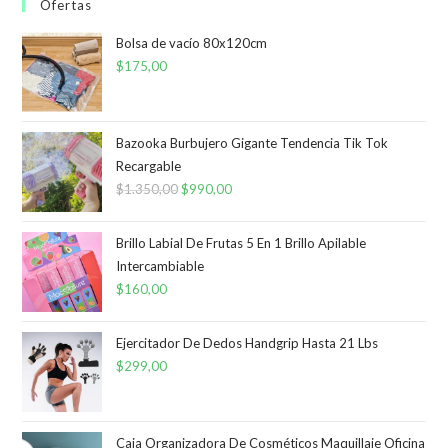
Ofertas
Bolsa de vacío 80x120cm
$
175,00
Bazooka Burbujero Gigante Tendencia Tik Tok
Recargable
$
1.350,00
El
$
990,00
El
precio
precio
original
actual
Brillo Labial De Frutas 5 En 1 Brillo Apilable
era:
es:
Intercambiable
$
160,00
$1.350,00.
$990,00.
Ejercitador De Dedos Handgrip Hasta 21 Lbs
$
299,00
Caja Organizadora De Cosméticos Maquillaje Oficina