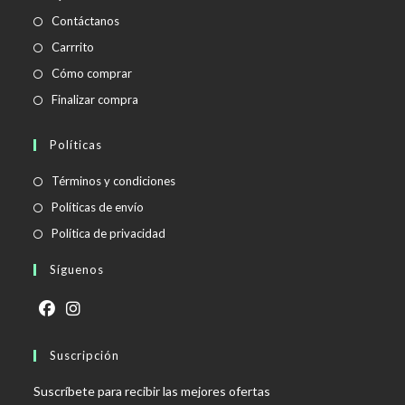
Contáctanos
Carrrito
Cómo comprar
Finalizar compra
Políticas
Se
Términos y condiciones
abre
Se
Políticas de envío
en
abre
Se
Política de privacidad
una
en
abre
Síguenos
nueva
una
en
pestaña
nueva
una
pestaña
nueva
Se
Se
pestaña
abre
Suscripción
abre
en
en
Suscríbete para recibir las mejores ofertas
una
una