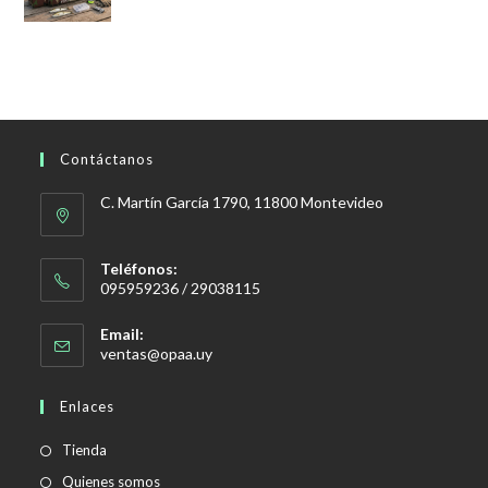
original
actual
era:
es:
$750,00.
$699,00.
Contáctanos
C. Martín García 1790, 11800 Montevideo
Teléfonos:
095959236 / 29038115
Email:
Se
ventas@opaa.uy
abre
en
Enlaces
tu
aplicación
Tienda
Quienes somos