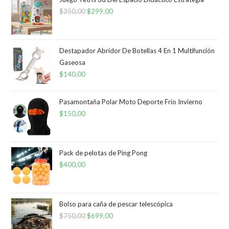
$
350,00
El
$
299,00
El
precio
precio
original
actual
era:
es:
Destapador Abridor De Botellas 4 En 1 Multifunción
Gaseosa
$350,00.
$299,00.
$
140,00
Pasamontaña Polar Moto Deporte Frío Invierno
$
150,00
Pack de pelotas de Ping Pong
$
400,00
Bolso para caña de pescar telescópica
$
750,00
El
$
699,00
El
precio
precio