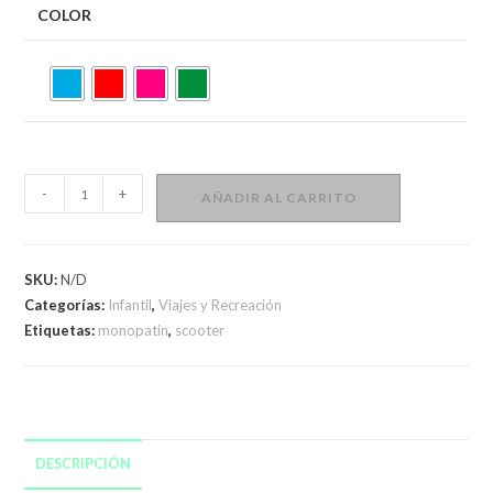
COLOR
Monopatín
-
+
AÑADIR AL CARRITO
Tripatin
Con
Luz
SKU:
N/D
Led
Categorías:
Infantil
,
Viajes y Recreación
En
Etiquetas:
monopatin
,
scooter
Ruedas
Para
Niñas
Rosado
cantidad
DESCRIPCIÓN