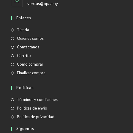
Se
ventas@opaa.uy
abre
en
Enlaces
tu
aplicación
Tienda
Quienes somos
Contáctanos
Carrrito
Cómo comprar
Finalizar compra
Políticas
Se
Términos y condiciones
abre
Se
Políticas de envío
en
abre
Se
Política de privacidad
una
en
abre
Síguenos
nueva
una
en