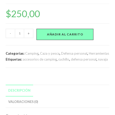
$
250,00
Navaja
-
+
AÑADIR AL CARRITO
Manual
965
cantidad
Categorías:
Camping
,
Caza y pesca
,
Defensa personal
,
Herramientas
Etiquetas:
accesorios de camping
,
cuchillo
,
defensa personal
,
navaja
DESCRIPCIÓN
VALORACIONES (0)