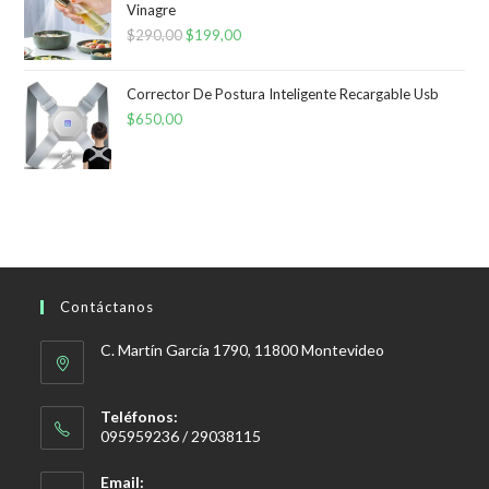
Vinagre
$
290,00
El
$
199,00
El
precio
precio
original
actual
Corrector De Postura Inteligente Recargable Usb
era:
es:
$
650,00
$290,00.
$199,00.
Contáctanos
C. Martín García 1790, 11800 Montevideo
Teléfonos:
095959236 / 29038115
Email: