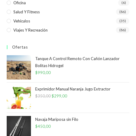
Oficina
(6)
Salud Y Fitness
(86)
Vehículos
(35)
Viajes Y Recreación
(86)
Ofertas
Tanque A Control Remoto Con Cañón Lanzador
Bolitas Hidrogel
$
990,00
Exprimidor Manual Naranja Jugo Extractor
$
350,00
El
$
299,00
El
precio
precio
original
actual
era:
es:
Navaja Mariposa sin Filo
$
450,00
$350,00.
$299,00.