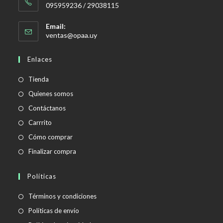
095959236 / 29038115
Email:
Se
ventas@opaa.uy
abre
en
Enlaces
tu
aplicación
Tienda
Quienes somos
Contáctanos
Carrrito
Cómo comprar
Finalizar compra
Políticas
Se
Términos y condiciones
abre
Se
Políticas de envío
en
abre