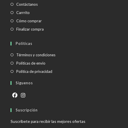
Contáctanos
Carrrito
Cómo comprar
Finalizar compra
Políticas
Se
Términos y condiciones
abre
Se
Políticas de envío
en
abre
Se
Política de privacidad
una
en
abre
Síguenos
nueva
una
en
pestaña
nueva
una
pestaña
nueva
Se
Se
pestaña
abre
Suscripción
abre
en
en
Suscríbete para recibir las mejores ofertas
una
una