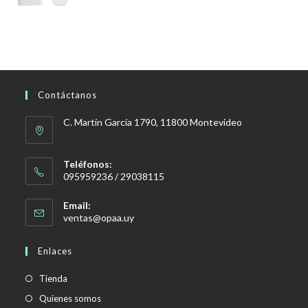
Contáctanos
C. Martín García 1790, 11800 Montevideo
Teléfonos:
095959236 / 29038115
Email:
Se
ventas@opaa.uy
abre
en
Enlaces
tu
aplicación
Tienda
Quienes somos