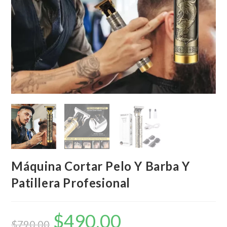
Máquina Cortar Pelo Y Barba Y
Patillera Profesional
$
490,00
El
El
precio
precio
$
790,00