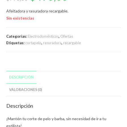
original
actual
era:
es:
$790,00.
$490,00.
Afeitadora y rasuradora recargable.
Sin existencias
Categorías:
Electrodomésticos
,
Ofertas
Etiquetas:
cortapelo
,
rasuradora
,
recargable
DESCRIPCIÓN
VALORACIONES (0)
Descripción
¡Mantén tu corte de pelo y barba, sin necesidad de ir a tu
estilista!