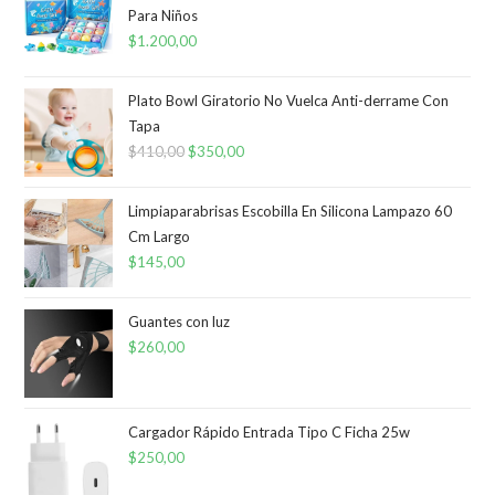
Para Niños
$
1.200,00
Plato Bowl Giratorio No Vuelca Anti-derrame Con
Tapa
$
410,00
El
$
350,00
El
precio
precio
original
actual
Limpiaparabrisas Escobilla En Silicona Lampazo 60
era:
es:
Cm Largo
$
145,00
$410,00.
$350,00.
Guantes con luz
$
260,00
Cargador Rápido Entrada Tipo C Ficha 25w
$
250,00