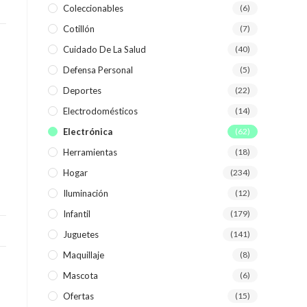
Coleccionables
(6)
Cotillón
(7)
WEB
Cuidado De La Salud
(40)
Defensa Personal
(5)
Deportes
(22)
Electrodomésticos
(14)
Electrónica
(62)
Herramientas
(18)
Hogar
(234)
Iluminación
(12)
Infantil
(179)
Juguetes
(141)
Maquillaje
(8)
Mascota
(6)
Ofertas
(15)