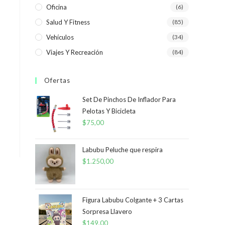
Oficina
(6)
Salud Y Fitness
(85)
Vehículos
(34)
Viajes Y Recreación
(84)
Ofertas
Set De Pinchos De Inflador Para
Pelotas Y Bicicleta
$
75,00
Labubu Peluche que respira
$
1.250,00
Figura Labubu Colgante + 3 Cartas
Sorpresa Llavero
$
149,00