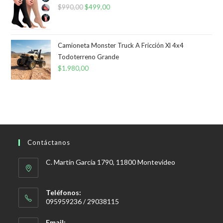
$
990,00
El
$
499,00
El
precio
precio
original
actual
era:
es:
Camioneta Monster Truck A Fricción Xl 4x4
Todoterreno Grande
$990,00.
$499,00.
$
1.980,00
Contáctanos
C. Martín García 1790, 11800 Montevideo
Teléfonos:
095959236 / 29038115
Email: