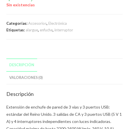
Sin existencias
Categorías:
Accesorios
,
Electrónica
Etiquetas:
alargue
,
enfuche
,
interruptor
DESCRIPCIÓN
VALORACIONES (0)
Descripción
Extensión de enchufe de pared de 3 vías y 3 puertos USB:
estándar del Reino Unido. 3 salidas de CA y 3 puertos USB (5 V 1
A) y 4 interruptores independientes con luces indicadoras.
Capacidad máxima de hasta 2200-2400 W (máx. 240 V, 10 A),