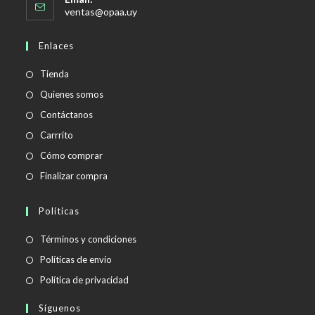
Se
ventas@opaa.uy
abre
en
Enlaces
tu
aplicación
Tienda
Quienes somos
Contáctanos
Carrrito
Cómo comprar
Finalizar compra
Políticas
Se
Términos y condiciones
abre
Se
Políticas de envío
en
abre
Se
Política de privacidad
una
en
abre
Síguenos
nueva
una
en