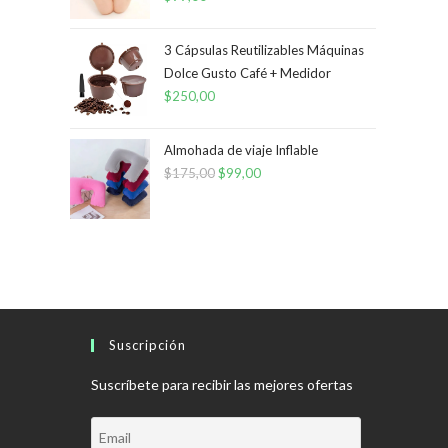
3 Cápsulas Reutilizables Máquinas
Dolce Gusto Café + Medidor
$
250,00
Almohada de viaje Inflable
$
175,00
El
$
99,00
El
precio
precio
original
actual
era:
es:
$175,00.
$99,00.
Suscripción
Suscríbete para recibir las mejores ofertas