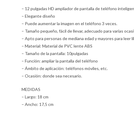
– 12 pulgadas HD ampliador de pantalla de teléfono intelige
– Elegante diseño
– Puede aumentar la imagen en el teléfono 3 veces.
– Tamaño pequeño, fácil de llevar, adecuado para varias ocas
– Apto para personas de mediana edad y mayores para leer libr
– Material: Material de PVC lente ABS
– Tamaño de la pantalla: 10pulgadas
– Función: ampliar la pantalla del teléfono
– Ámbito de aplicación: teléfonos móviles, etc.
– Ocasión: donde sea necesario.
MEDIDAS
– Largo: 18 cm
– Ancho: 17,5 cm