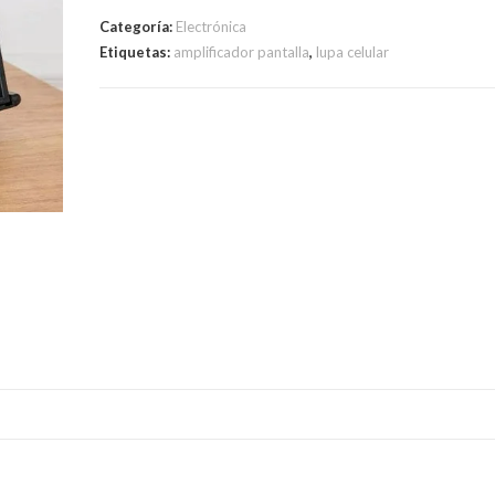
Categoría:
Electrónica
Etiquetas:
amplificador pantalla
,
lupa celular