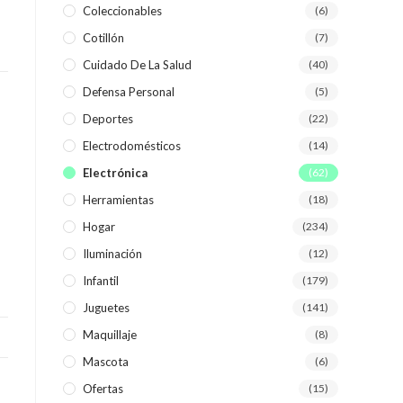
Coleccionables
(6)
Cotillón
(7)
WEB
Cuidado De La Salud
(40)
Defensa Personal
(5)
Deportes
(22)
Electrodomésticos
(14)
Electrónica
(62)
Herramientas
(18)
Hogar
(234)
Iluminación
(12)
Infantil
(179)
Juguetes
(141)
Maquillaje
(8)
Mascota
(6)
Ofertas
(15)