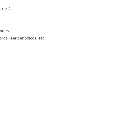
nte 3D.
iones.
os, leer periódicos, etc.