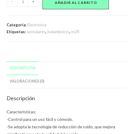
-
+
AÑADIR AL CARRITO
Inalámbricos
M28
Tws
Categoría:
Electrónica
cantidad
Etiquetas:
auriculares
,
inalambricos
,
m28
DESCRIPCIÓN
VALORACIONES (0)
Descripción
Características:
-Control para un uso fácil y cómodo.
-Se adopta la tecnología de reducción de ruido, que mejora