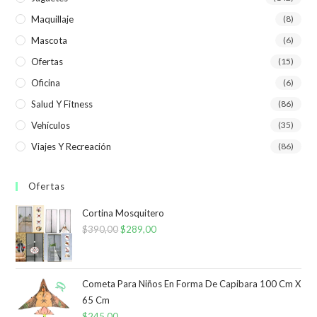
Maquillaje
(8)
Mascota
(6)
Ofertas
(15)
Oficina
(6)
Salud Y Fitness
(86)
Vehículos
(35)
Viajes Y Recreación
(86)
Ofertas
Cortina Mosquitero
$
390,00
El
$
289,00
El
precio
precio
original
actual
era:
es:
Cometa Para Niños En Forma De Capibara 100 Cm X
65 Cm
$390,00.
$289,00.
$
245,00