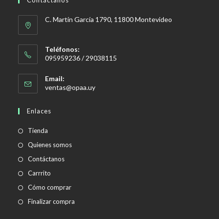
Contáctanos
C. Martín García 1790, 11800 Montevideo
Teléfonos:
095959236 / 29038115
Email:
Se
ventas@opaa.uy
abre
en
Enlaces
tu
aplicación
Tienda
Quienes somos
Contáctanos
Carrrito
Cómo comprar
Finalizar compra