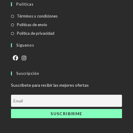
Políticas
Se
Términos y condiciones
abre
Se
Políticas de envío
en
abre
Se
Política de privacidad
una
en
abre
Síguenos
nueva
una
en
pestaña
nueva
una
pestaña
nueva
Se
Se
pestaña
abre
Suscripción
abre
en
en
Suscríbete para recibir las mejores ofertas
una
una
nueva
nueva
pestaña
pestaña