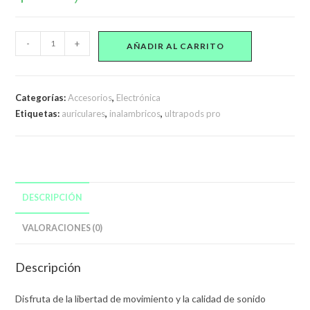
Auriculares
-
+
AÑADIR AL CARRITO
Inalámbricos
Ultrapods
Pro
Categorías:
Accesorios
,
Electrónica
Bluetooth
Etiquetas:
auriculares
,
inalambricos
,
ultrapods pro
Azul
cantidad
DESCRIPCIÓN
VALORACIONES (0)
Descripción
Disfruta de la libertad de movimiento y la calidad de sonido