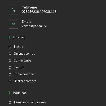
Teléfonos:
095959236 / 29038115
Email:
Se
ventas@opaa.uy
abre
en
Enlaces
tu
aplicación
Tienda
Quienes somos
Contáctanos
Carrrito
Cómo comprar
Finalizar compra
Políticas
Se
Términos y condiciones