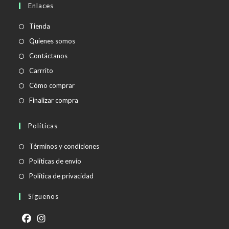
Enlaces
tu
aplicación
Tienda
Quienes somos
Contáctanos
Carrrito
Cómo comprar
Finalizar compra
Políticas
Se
Términos y condiciones
abre
Se
Políticas de envío
en
abre
Se
Política de privacidad
una
en
abre
Síguenos
nueva
una
en
pestaña
nueva
una
pestaña
nueva