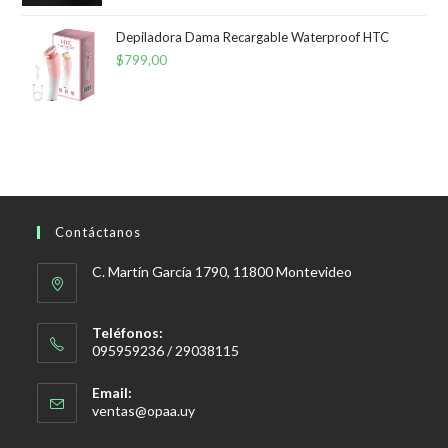
Depiladora Dama Recargable Waterproof HTC
$
799,00
Contáctanos
C. Martín García 1790, 11800 Montevideo
Teléfonos:
095959236 / 29038115
Email:
Se
ventas@opaa.uy
abre
en