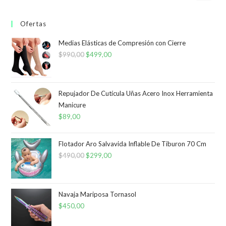
Ofertas
Medias Elásticas de Compresión con Cierre
$
990,00
El
$
499,00
El
precio
precio
original
actual
era:
es:
Repujador De Cutícula Uñas Acero Inox Herramienta
Manicure
$990,00.
$499,00.
$
89,00
Flotador Aro Salvavida Inflable De Tiburon 70 Cm
$
490,00
El
$
299,00
El
precio
precio
original
actual
era:
es:
Navaja Mariposa Tornasol
$
450,00
$490,00.
$299,00.