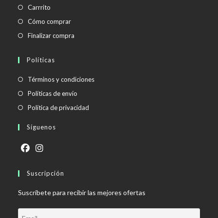
Carrrito
Cómo comprar
Finalizar compra
Políticas
Se
Términos y condiciones
abre
Se
Políticas de envío
en
abre
Se
Política de privacidad
una
en
abre
Síguenos
nueva
una
en
pestaña
nueva
una
pestaña
nueva
Se
Se
pestaña
abre
Suscripción
abre
en
en
Suscríbete para recibir las mejores ofertas
una
una
nueva
nueva