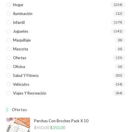
Hogar
(234)
Iluminación
(12)
Infantil
(179)
Juguetes
(141)
Maquillaje
(8)
Mascota
(6)
Ofertas
(15)
Oficina
(6)
Salud Y Fitness
(85)
Vehículos
(34)
Viajes Y Recreación
(84)
Ofertas
Perchas Con Broches Pack X 10
$
450,00
El
$
350,00
El