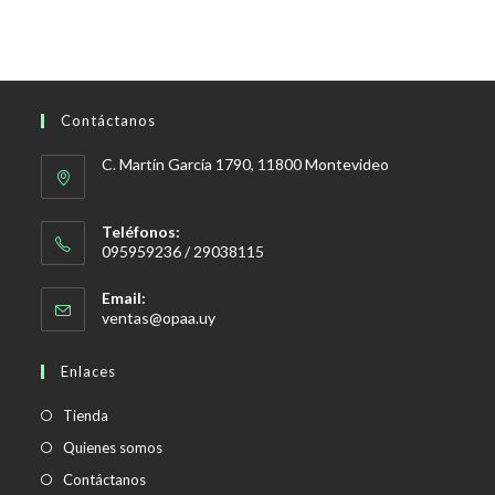
Contáctanos
C. Martín García 1790, 11800 Montevideo
Teléfonos:
095959236 / 29038115
Email:
Se
ventas@opaa.uy
abre
en
Enlaces
tu
aplicación
Tienda
Quienes somos
Contáctanos