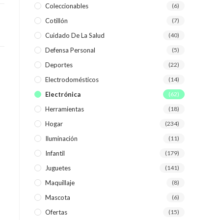
Coleccionables
(6)
Cotillón
(7)
WEB
Cuidado De La Salud
(40)
Defensa Personal
(5)
Deportes
(22)
Electrodomésticos
(14)
Electrónica
(62)
Herramientas
(18)
Hogar
(234)
Iluminación
(11)
Infantil
(179)
Juguetes
(141)
Maquillaje
(8)
Mascota
(6)
Ofertas
(15)