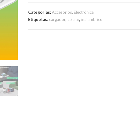
Inalámbrico
Plegable
Categorías:
Accesorios
,
Electrónica
3
Etiquetas:
cargador
,
celular
,
inalambrico
En
1
cantidad