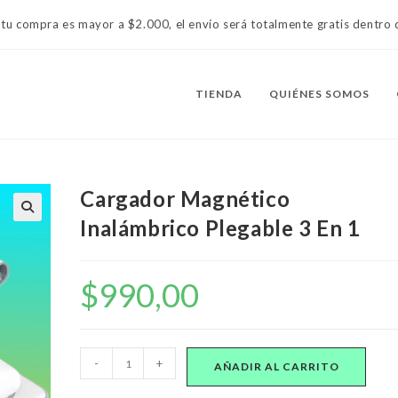
 tu compra es mayor a $2.000, el envío será totalmente gratis dentr
TIENDA
QUIÉNES SOMOS
Cargador Magnético
Inalámbrico Plegable 3 En 1
$
990,00
Cargador
-
+
AÑADIR AL CARRITO
Magnético