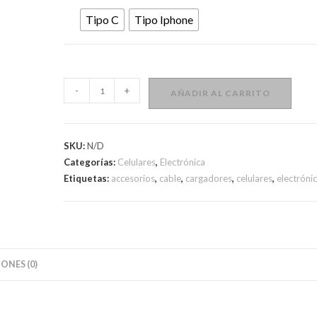
Tipo C
Tipo Iphone
Cargador
-
+
AÑADIR AL CARRITO
De
Celular
Rápido
SKU:
N/D
Treqa
Categorías:
Celulares
,
Electrónica
3
Etiquetas:
accesorios
,
cable
,
cargadores
,
celulares
,
electróni
Puertos
Usb
cantidad
ONES (0)