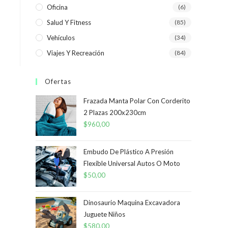
Oficina
(6)
Salud Y Fitness
(85)
Vehículos
(34)
Viajes Y Recreación
(84)
Ofertas
Frazada Manta Polar Con Corderito
2 Plazas 200x230cm
$
960,00
Embudo De Plástico A Presión
Flexible Universal Autos O Moto
$
50,00
Dinosaurio Maquina Excavadora
Juguete Niños
$
580,00