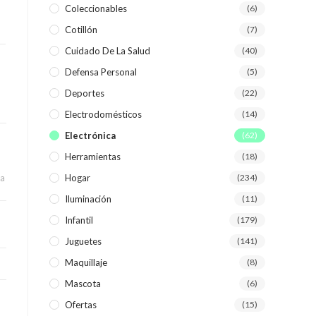
Coleccionables
(6)
Cotillón
(7)
WEB
Cuidado De La Salud
(40)
Defensa Personal
(5)
Deportes
(22)
Electrodomésticos
(14)
Electrónica
(62)
Herramientas
(18)
ca
Hogar
(234)
Iluminación
(11)
Infantil
(179)
Juguetes
(141)
Maquillaje
(8)
Mascota
(6)
Ofertas
(15)