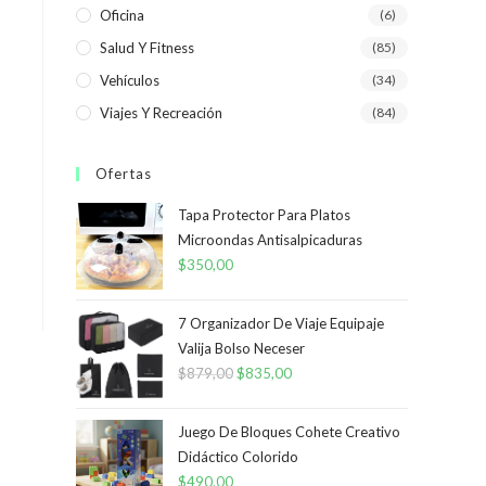
Oficina
(6)
Salud Y Fitness
(85)
Vehículos
(34)
Viajes Y Recreación
(84)
Ofertas
Tapa Protector Para Platos
Microondas Antisalpicaduras
$
350,00
7 Organizador De Viaje Equipaje
Valija Bolso Neceser
$
879,00
El
$
835,00
El
precio
precio
original
actual
Juego De Bloques Cohete Creativo
era:
es:
Didáctico Colorido
$
490,00
$879,00.
$835,00.