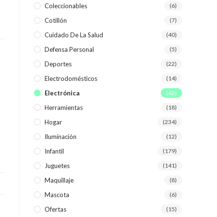
Coleccionables
(6)
Cotillón
(7)
WEB
Cuidado De La Salud
(40)
Defensa Personal
(5)
Deportes
(22)
Electrodomésticos
(14)
Electrónica
(62)
Herramientas
(18)
Hogar
(234)
Iluminación
(12)
Infantil
(179)
Juguetes
(141)
Maquillaje
(8)
Mascota
(6)
Ofertas
(15)