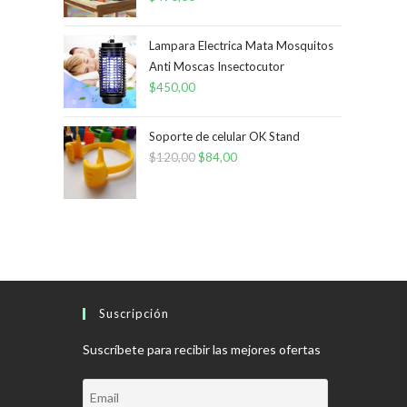
Lampara Electrica Mata Mosquitos
Anti Moscas Insectocutor
$
450,00
Soporte de celular OK Stand
$
120,00
El
$
84,00
El
precio
precio
original
actual
era:
es:
$120,00.
$84,00.
Suscripción
Suscríbete para recibir las mejores ofertas