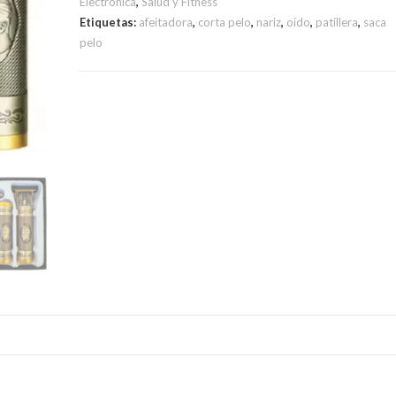
Electrónica
,
Salud y Fitness
Etiquetas:
afeitadora
,
corta pelo
,
nariz
,
oído
,
patillera
,
saca
pelo