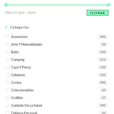
Precio
Precio
PRECIO:
$50
—
$990
FILTRAR
mínimo
máximo
Categorías
Accesorios
(85)
Arte Y Manualidades
(6)
Baño
(36)
Camping
(21)
Caza Y Pesca
(13)
Celulares
(13)
Cocina
(96)
Coleccionables
(6)
Cotillón
(7)
Cuidado De La Salud
(40)
Defensa Personal
(5)