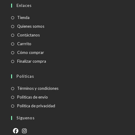
en
Enlaces
tu
aplicación
Tienda
Quienes somos
Contáctanos
Carrrito
Cómo comprar
Finalizar compra
Políticas
Se
Términos y condiciones
abre
Se
Políticas de envío
en
abre
Se
Política de privacidad
una
en
abre
Síguenos
nueva
una
en
pestaña
nueva
una
pestaña