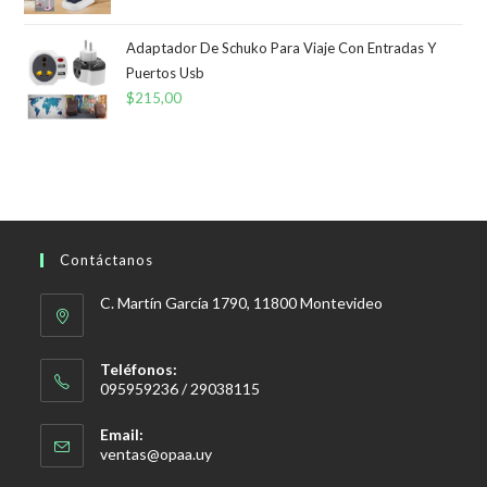
Adaptador De Schuko Para Viaje Con Entradas Y
Puertos Usb
$
215,00
Contáctanos
C. Martín García 1790, 11800 Montevideo
Teléfonos:
095959236 / 29038115
Email:
Se
ventas@opaa.uy
abre