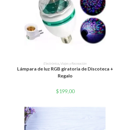
AÑADIR AL CARRITO
Electrónica
,
Viajes y Recreación
Lámpara de luz RGB giratoria de Discoteca +
Regalo
$
199,00