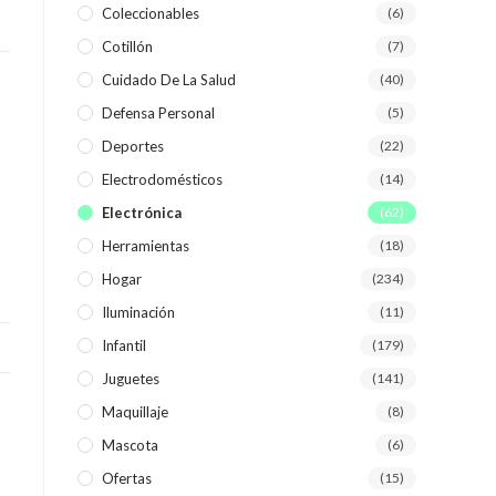
Coleccionables
(6)
Cotillón
(7)
WEB
Cuidado De La Salud
(40)
Defensa Personal
(5)
Deportes
(22)
Electrodomésticos
(14)
Electrónica
(62)
Herramientas
(18)
Hogar
(234)
Iluminación
(11)
Infantil
(179)
Juguetes
(141)
Maquillaje
(8)
Mascota
(6)
Ofertas
(15)