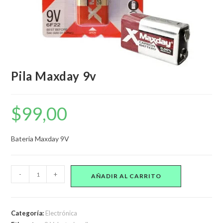
Pila Maxday 9v
$
99,00
Bateria Maxday 9V
Pila
-
+
AÑADIR AL CARRITO
Maxday
9v
cantidad
Categoría:
Electrónica