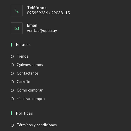
Teléfonos:
095959236 / 29038115
Email:
Se
ventas@opaa.uy
abre
en
Enlaces
tu
aplicación
Tienda
Quienes somos
Contáctanos
Carrrito
Cómo comprar
Finalizar compra
Políticas
Se
Términos y condiciones