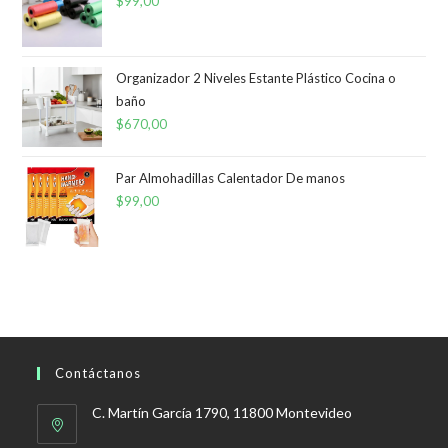
$
99,00
$75,00.
$30,00.
Organizador 2 Niveles Estante Plástico Cocina o
baño
$
670,00
Par Almohadillas Calentador De manos
$
99,00
Contáctanos
C. Martín García 1790, 11800 Montevideo