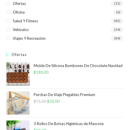
Ofertas
(15)
Oficina
(6)
Salud Y Fitness
(85)
Vehículos
(34)
Viajes Y Recreación
(84)
Ofertas
Molde De Silicona Bombones De Chocolate Navidad
$
180,00
Perchas De Viaje Plegables Premium
$
75,00
El
$
30,00
El
precio
precio
original
actual
era:
es:
3 Rollos De Bolsas Higiénicas de Mascota