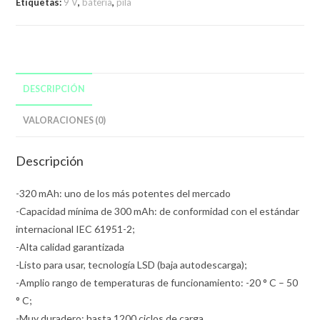
Etiquetas:
9 V
,
bateria
,
pila
DESCRIPCIÓN
VALORACIONES (0)
Descripción
-320 mAh: uno de los más potentes del mercado
-Capacidad mínima de 300 mAh: de conformidad con el estándar
internacional IEC 61951-2;
-Alta calidad garantizada
-Listo para usar, tecnología LSD (baja autodescarga);
-Amplio rango de temperaturas de funcionamiento: -20 ° C – 50
° C;
-Muy duradero: hasta 1200 ciclos de carga.