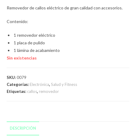
era:
es:
$450,00.
$350,00.
Removedor de callos eléctrico de gran calidad con accesorios.
Contenido:
1 removedor eléctrico
1 placa de pulido
1 lámina de acabamiento
Sin existencias
SKU:
0079
Categorías:
Electrónica
,
Salud y Fitness
Etiquetas:
callos
,
removedor
DESCRIPCIÓN