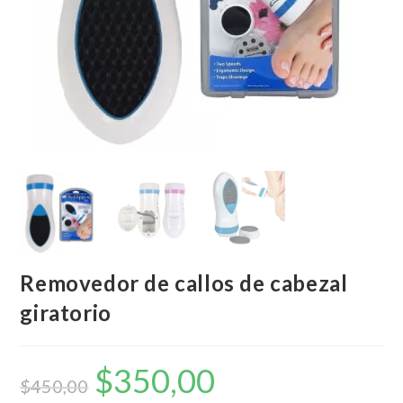
Removedor de callos de cabezal
giratorio
$
350,00
El
El
precio
precio
$
450,00
original
actual