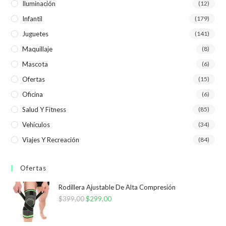
Iluminación
(12)
Infantil
(179)
Juguetes
(141)
Maquillaje
(8)
Mascota
(6)
Ofertas
(15)
Oficina
(6)
Salud Y Fitness
(85)
Vehículos
(34)
Viajes Y Recreación
(84)
Ofertas
Rodillera Ajustable De Alta Compresión
$
399,00
El
$
299,00
El
precio
precio
original
actual