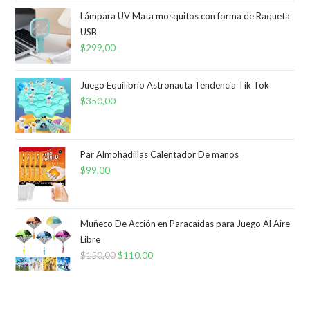
era:
es:
Lámpara UV Mata mosquitos con forma de Raqueta
USB
$399,00.
$299,00.
$
299,00
Juego Equilibrio Astronauta Tendencia Tik Tok
$
350,00
Par Almohadillas Calentador De manos
$
99,00
Muñeco De Acción en Paracaídas para Juego Al Aire
Libre
$
150,00
El
$
110,00
El
precio
precio
original
actual
era:
es: