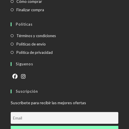
Cómo comprar
Finalizar compra
Políticas
Se
Términos y condiciones
abre
Se
Políticas de envío
en
abre
Se
Política de privacidad
una
en
abre
Síguenos
nueva
una
en
pestaña
nueva
una
pestaña
nueva
Se
Se
pestaña
abre
Suscripción
abre
en
en
Suscríbete para recibir las mejores ofertas
una
una
nueva
nueva
pestaña
pestaña