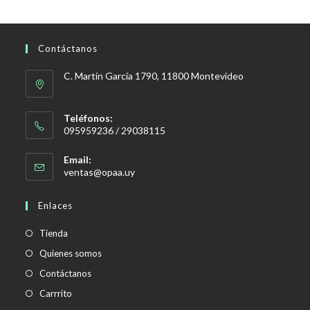
$150,00.
$110,00.
Contáctanos
C. Martín García 1790, 11800 Montevideo
Teléfonos:
095959236 / 29038115
Email:
Se
ventas@opaa.uy
abre
en
Enlaces
tu
aplicación
Tienda
Quienes somos
Contáctanos
Carrrito