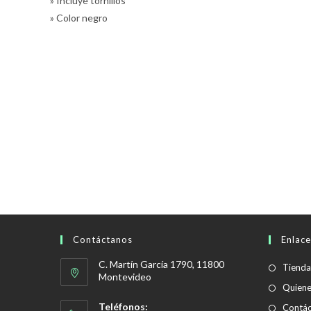
» Incluye tornillos
» Color negro
Contáctanos
Enlace
C. Martín García 1790, 11800
Tienda
Montevideo
Quien
Teléfonos:
Contác