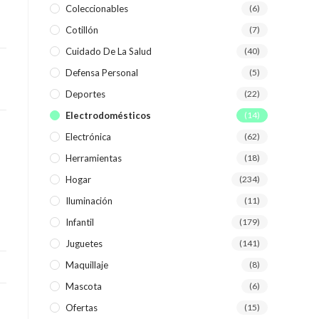
Coleccionables
(6)
Cotillón
(7)
WEB
Cuidado De La Salud
(40)
Defensa Personal
(5)
Deportes
(22)
Electrodomésticos
(14)
Electrónica
(62)
Herramientas
(18)
Hogar
(234)
Iluminación
(11)
Infantil
(179)
Juguetes
(141)
Maquillaje
(8)
Mascota
(6)
Ofertas
(15)