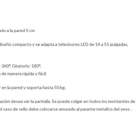
ado a la pared 5 cm
diseño compacto y se adapta a televisores LED de 14 a 55 pulgadas,
360°. Giratorio: 180°.
 de manera rápida y fácil.
en la pared y soporta hasta 50 kg.
tación desea ver la pantalla. Se puede colgar en todos los montantes de
 el caso de sello debe colocarse amurado al parante metalico del yeso .