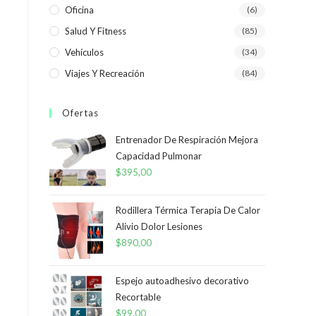
Oficina
(6)
Salud Y Fitness
(85)
Vehículos
(34)
Viajes Y Recreación
(84)
Ofertas
Entrenador De Respiración Mejora
Capacidad Pulmonar
$
395,00
Rodillera Térmica Terapia De Calor
Alivio Dolor Lesiones
$
890,00
Espejo autoadhesivo decorativo
Recortable
$
99,00