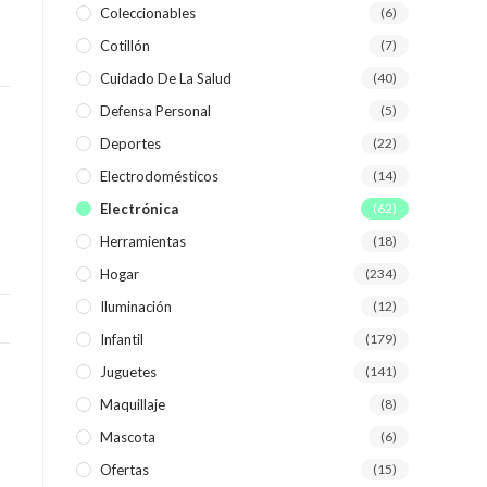
Coleccionables
(6)
Cotillón
(7)
WEB
Cuidado De La Salud
(40)
Defensa Personal
(5)
Deportes
(22)
Electrodomésticos
(14)
Electrónica
(62)
Herramientas
(18)
Hogar
(234)
Iluminación
(12)
Infantil
(179)
Juguetes
(141)
Maquillaje
(8)
Mascota
(6)
Ofertas
(15)