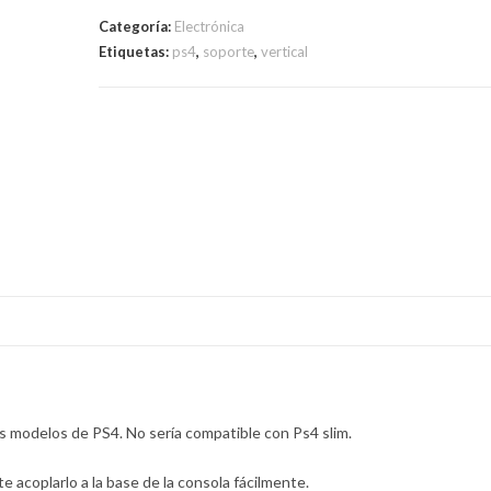
Categoría:
Electrónica
Etiquetas:
ps4
,
soporte
,
vertical
os modelos de PS4. No sería compatible con Ps4 slim.
 acoplarlo a la base de la consola fácilmente.