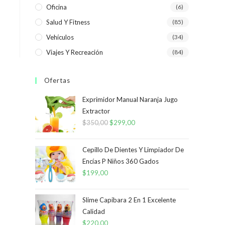
Oficina
(6)
Salud Y Fitness
(85)
Vehículos
(34)
Viajes Y Recreación
(84)
Ofertas
Exprimidor Manual Naranja Jugo
Extractor
$
350,00
El
$
299,00
El
precio
precio
original
actual
Cepillo De Dientes Y Limpiador De
era:
es:
Encías P Niños 360 Gados
$
199,00
$350,00.
$299,00.
Slime Capibara 2 En 1 Excelente
Calidad
$
220,00