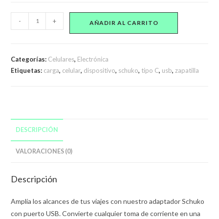
Zapatilla
-
+
AÑADIR AL CARRITO
Adaptador
2
Schukos
Categorías:
Celulares
,
Electrónica
Y
Etiquetas:
carga
,
celular
,
dispositivo
,
schuko
,
tipo C
,
usb
,
zapatilla
Puertos
Usb
Y
Tipo
C
DESCRIPCIÓN
cantidad
VALORACIONES (0)
Descripción
Amplía los alcances de tus viajes con nuestro adaptador Schuko
con puerto USB. Convierte cualquier toma de corriente en una