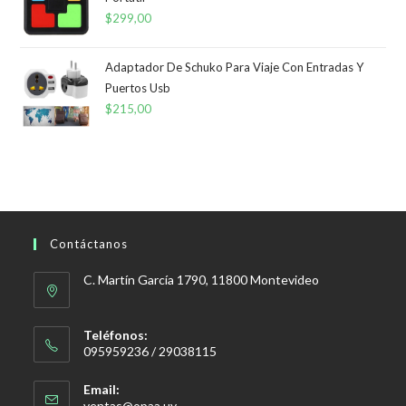
$
299,00
Adaptador De Schuko Para Viaje Con Entradas Y
Puertos Usb
$
215,00
Contáctanos
C. Martín García 1790, 11800 Montevideo
Teléfonos:
095959236 / 29038115
Email:
Se
ventas@opaa.uy