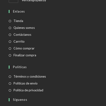
abre
en
Enlaces
tu
aplicación
Tienda
Quienes somos
Contáctanos
Carrrito
Cómo comprar
Finalizar compra
Políticas
Se
Términos y condiciones
abre
Se
Políticas de envío
en
abre
Se
Política de privacidad
una
en
abre
Síguenos
nueva
una
en
pestaña