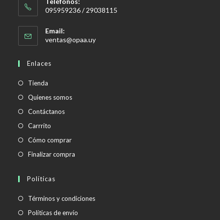
Teléfonos:
095959236 / 29038115
Email:
Se
ventas@opaa.uy
abre
en
Enlaces
tu
aplicación
Tienda
Quienes somos
Contáctanos
Carrrito
Cómo comprar
Finalizar compra
Políticas
Se
Términos y condiciones
abre
Se
Políticas de envío