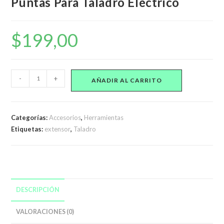
Puntas Para Taladro Eléctrico
$
199,00
Extensión
-
+
AÑADIR AL CARRITO
Flexible
De
30cm
Categorías:
Accesorios
,
Herramientas
Con
Etiquetas:
extensor
,
Taladro
10
Puntas
Para
Taladro
Eléctrico
DESCRIPCIÓN
cantidad
VALORACIONES (0)