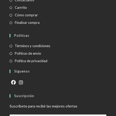
Contáctanos
Carrrito
Cómo comprar
Finalizar compra
Políticas
Se
Términos y condiciones
abre
Se
Políticas de envío
en
abre
Se
Política de privacidad
una
en
abre
Síguenos
nueva
una
en
pestaña
nueva
una
pestaña
nueva
Se
Se
pestaña
abre
Suscripción
abre
en
en
Suscríbete para recibir las mejores ofertas
una
una
nueva
nueva