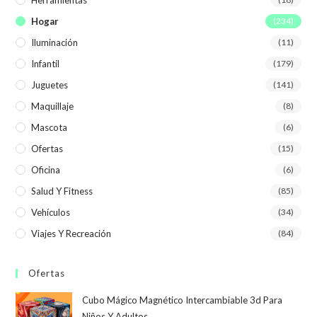
Herramientas
Hogar
(234)
Iluminación
(11)
Infantil
(179)
Juguetes
(141)
Maquillaje
(8)
Mascota
(6)
Ofertas
(15)
Oficina
(6)
Salud Y Fitness
(85)
Vehículos
(34)
Viajes Y Recreación
(84)
Ofertas
Cubo Mágico Magnético Intercambiable 3d Para
Niños Y Adultos