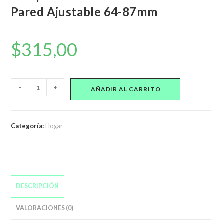
Pared Ajustable 64-87mm
$
315,00
4
-
+
AÑADIR AL CARRITO
Tope
Protector
Entre
Categoría:
Hogar
Cama
Y
Pared
Ajustable
64-
DESCRIPCIÓN
87mm
cantidad
VALORACIONES (0)