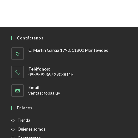
Contáctanos
C. Martín García 1790, 11800 Montevideo
Teléfonos:
095959236 / 29038115
Email:
Se
ventas@opaa.uy
abre
en
Enlaces
tu
aplicación
Tienda
Quienes somos