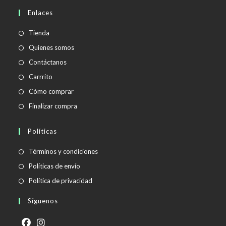
en
Enlaces
tu
aplicación
Tienda
Quienes somos
Contáctanos
Carrrito
Cómo comprar
Finalizar compra
Políticas
Se
Términos y condiciones
abre
Se
Políticas de envío
en
abre
Se
Política de privacidad
una
en
abre
Síguenos
nueva
una
en
pestaña
nueva
una