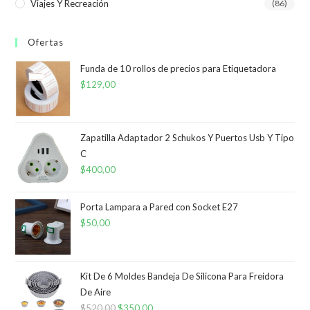
Viajes Y Recreación
(86)
Ofertas
Funda de 10 rollos de precios para Etiquetadora
$
129,00
Zapatilla Adaptador 2 Schukos Y Puertos Usb Y Tipo
C
$
400,00
Porta Lampara a Pared con Socket E27
$
50,00
Kit De 6 Moldes Bandeja De Silicona Para Freidora
De Aire
$
520,00
El
$
350,00
El