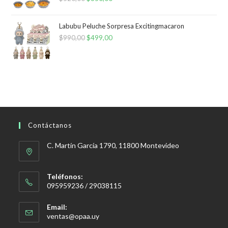
precio
precio
original
actual
Labubu Peluche Sorpresa Excitingmacaron
era:
es:
$
990,00
El
$
499,00
El
$520,00.
$350,00.
precio
precio
original
actual
era:
es:
$990,00.
$499,00.
Contáctanos
C. Martín García 1790, 11800 Montevideo
Teléfonos:
095959236 / 29038115
Email:
Se
ventas@opaa.uy
abre