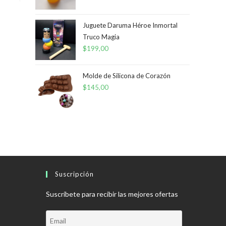
original
actual
era:
es:
Juguete Daruma Héroe Inmortal
Truco Magia
$120,00.
$84,00.
$
199,00
Molde de Silicona de Corazón
$
145,00
Suscripción
Suscríbete para recibir las mejores ofertas