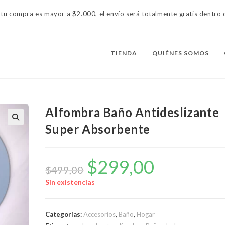
 tu compra es mayor a $2.000, el envío será totalmente gratis dentr
TIENDA
QUIÉNES SOMOS
Alfombra Baño Antideslizante
Super Absorbente
$
299,00
El
El
precio
precio
$
499,00
original
actual
era:
es:
Sin existencias
$499,00.
$299,00.
Categorías:
Accesorios
,
Baño
,
Hogar