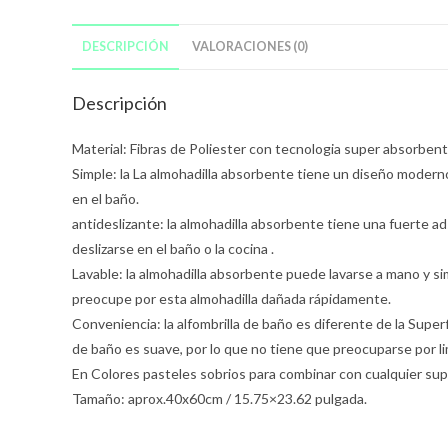
DESCRIPCIÓN
VALORACIONES (0)
Descripción
Material: Fibras de Poliester con tecnologia super absorben
Simple: la La almohadilla absorbente tiene un diseño moderno
en el baño.
antideslizante: la almohadilla absorbente tiene una fuerte a
deslizarse en el baño o la cocina .
Lavable: la almohadilla absorbente puede lavarse a mano y sim
preocupe por esta almohadilla dañada rápidamente.
Conveniencia: la alfombrilla de baño es diferente de la Superfic
de baño es suave, por lo que no tiene que preocuparse por limp
En Colores pasteles sobrios para combinar con cualquier supe
Tamaño: aprox.40x60cm / 15.75×23.62 pulgada.