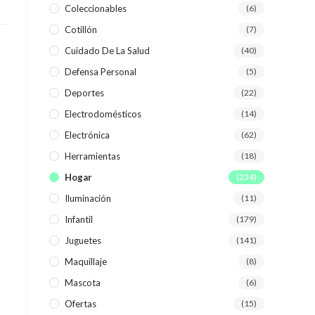
Coleccionables
(6)
Cotillón
(7)
WEB
Cuidado De La Salud
(40)
Defensa Personal
(5)
Deportes
(22)
Electrodomésticos
(14)
Electrónica
(62)
Herramientas
(18)
Hogar
(234)
Iluminación
(11)
Infantil
(179)
Juguetes
(141)
Maquillaje
(8)
Mascota
(6)
Ofertas
(15)