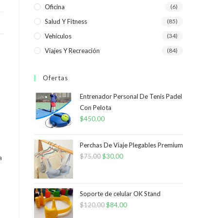
Oficina
(6)
Salud Y Fitness
(85)
Vehículos
(34)
Viajes Y Recreación
(84)
Ofertas
Entrenador Personal De Tenis Padel
Con Pelota
$
450,00
Perchas De Viaje Plegables Premium
$
75,00
El
$
30,00
El
a
precio
precio
original
actual
era:
es:
Soporte de celular OK Stand
$
120,00
$75,00.
El
$
84,00
$30,00.
El
precio
precio