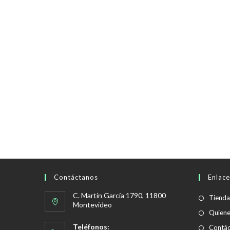
Contáctanos
Enlace
C. Martín García 1790, 11800
Tienda
Montevideo
Quien
Teléfonos:
Contác