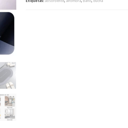
Etiquetas:
absorbente
,
alfombra
,
Baño
,
ducha