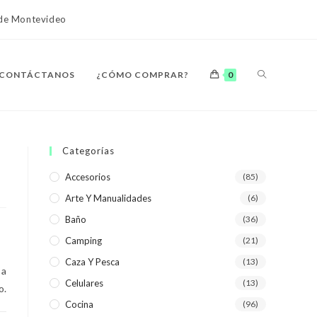
o de Montevideo
ALTERNAR
CONTÁCTANOS
¿CÓMO COMPRAR?
0
BÚSQUEDA
Categorías
Accesorios
(85)
Arte Y Manualidades
(6)
DE
Baño
(36)
Camping
(21)
Caza Y Pesca
(13)
 a
Celulares
(13)
LA
o.
Cocina
(96)