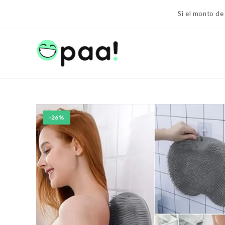
Ir
Si el monto de
al
contenido
-26%