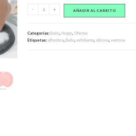
Alfombra
-
+
AÑADIR AL CARRITO
exfoliante
con
ventosas
Categorías:
Baño
,
Hogar
,
Ofertas
cantidad
Etiquetas:
alfombra
,
Baño
,
exfoliante
,
silicona
,
ventosa