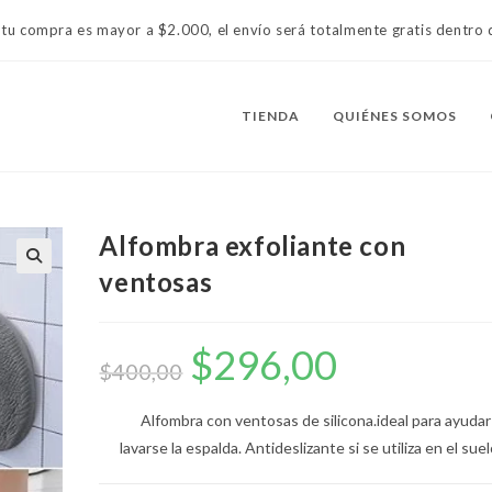
 tu compra es mayor a $2.000, el envío será totalmente gratis dentr
TIENDA
QUIÉNES SOMOS
Alfombra exfoliante con
ventosas
$
296,00
El
El
precio
precio
$
400,00
original
actual
era:
es:
$400,00.
$296,00.
Alfombra con ventosas de silicona.ideal para ayudar
lavarse la espalda. Antideslizante si se utiliza en el suel