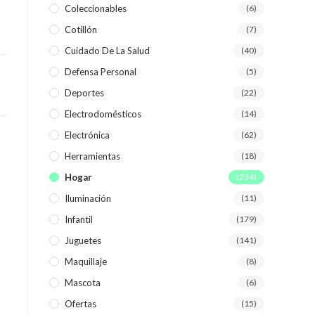
Coleccionables
(6)
Cotillón
(7)
WEB
Cuidado De La Salud
(40)
Defensa Personal
(5)
Deportes
(22)
Electrodomésticos
(14)
Electrónica
(62)
Herramientas
(18)
Hogar
(234)
Iluminación
(11)
Infantil
(179)
Juguetes
(141)
Maquillaje
(8)
Mascota
(6)
Ofertas
(15)