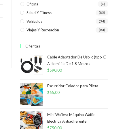
Oficina
(6)
Salud Y Fitness
(85)
Vehículos
(34)
Viajes Y Recreación
(84)
Ofertas
Cable Adaptador De Usb-c (tipo C)
A Hdmi 4k De 1.8 Metros
$
590,00
Escurridor Colador para Pileta
$
65,00
Mini Waflera Máquina Waffle
Eléctrica Antiadherente
$
750,00