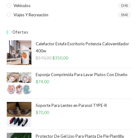
Vehículos
(34)
Viajes Y Recreación
(84)
Ofertas
Calefactor Estufa Escritorio Potencia Caloventilador
400w
$
540,00
El
$
350,00
El
precio
precio
original
actual
Esponja Comprimida Para Lavar Platos Con Diseño
era:
es:
$
74,00
$540,00.
$350,00.
Soporte Para Lentes en Parasol TYPE-R
$
70,00
Protector De Gel Liso Para Planta De Pie Plantilla