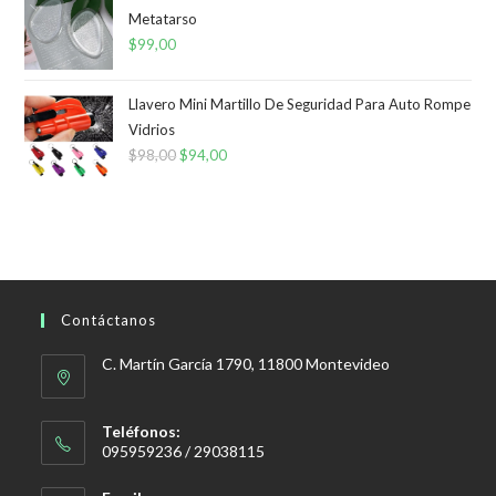
Metatarso
$
99,00
Llavero Mini Martillo De Seguridad Para Auto Rompe
Vidrios
$
98,00
El
$
94,00
El
precio
precio
original
actual
era:
es:
$98,00.
$94,00.
Contáctanos
C. Martín García 1790, 11800 Montevideo
Teléfonos:
095959236 / 29038115