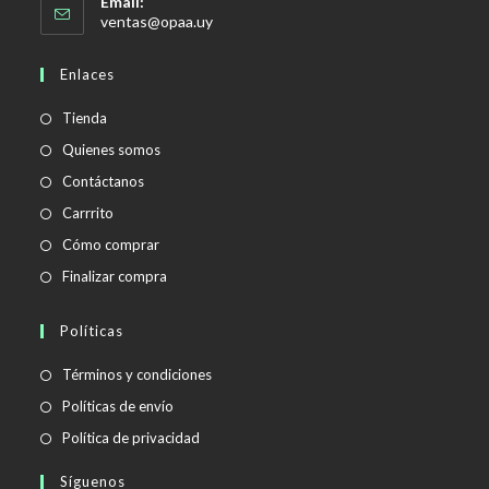
Email:
Se
ventas@opaa.uy
abre
en
Enlaces
tu
aplicación
Tienda
Quienes somos
Contáctanos
Carrrito
Cómo comprar
Finalizar compra
Políticas
Se
Términos y condiciones
abre
Se
Políticas de envío
en
abre
Se
Política de privacidad
una
en
abre
Síguenos
nueva
una