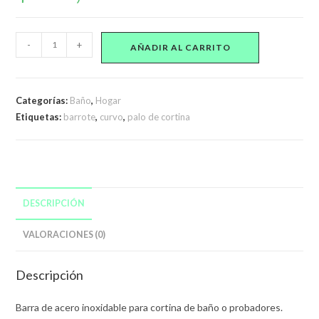
Barrote
-
+
AÑADIR AL CARRITO
Palo
Cortina
De
Categorías:
Baño
,
Hogar
Baño
Etiquetas:
barrote
,
curvo
,
palo de cortina
Curvo
Aluminio
cantidad
DESCRIPCIÓN
VALORACIONES (0)
Descripción
Barra de acero inoxidable para cortina de baño o probadores.