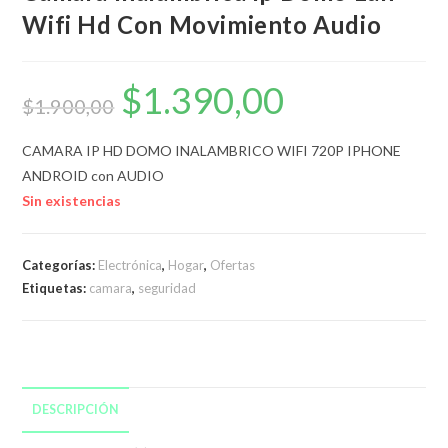
Wifi Hd Con Movimiento Audio
$
1.390,00
El
El
precio
precio
$
1.900,00
original
actual
era:
es:
$1.900,00.
$1.390,00.
CAMARA IP HD DOMO INALAMBRICO WIFI 720P IPHONE
ANDROID con AUDIO
Sin existencias
Categorías:
Electrónica
,
Hogar
,
Ofertas
Etiquetas:
camara
,
seguridad
DESCRIPCIÓN