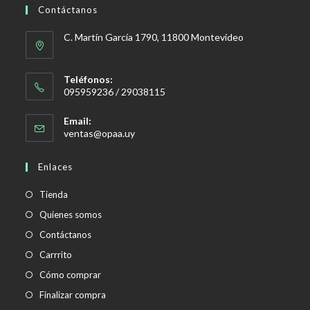
Contáctanos
C. Martín García 1790, 11800 Montevideo
Teléfonos:
095959236 / 29038115
Email:
Se
ventas@opaa.uy
abre
en
Enlaces
tu
aplicación
Tienda
Quienes somos
Contáctanos
Carrrito
Cómo comprar
Finalizar compra