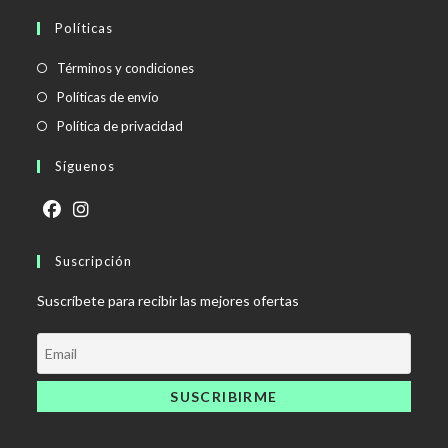
Políticas
Se
Términos y condiciones
abre
Se
Políticas de envío
en
abre
Se
Política de privacidad
una
en
abre
Síguenos
nueva
una
en
pestaña
nueva
una
pestaña
nueva
Se
Se
pestaña
abre
Suscripción
abre
en
en
Suscríbete para recibir las mejores ofertas
una
una
nueva
nueva
pestaña
pestaña