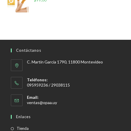
$
99,00
Contáctanos
C. Martín García 1790, 11800 Montevideo
Teléfonos:
095959236 / 29038115
Email:
Se
ventas@opaa.uy
abre
en
Enlaces
tu
aplicación
Tienda