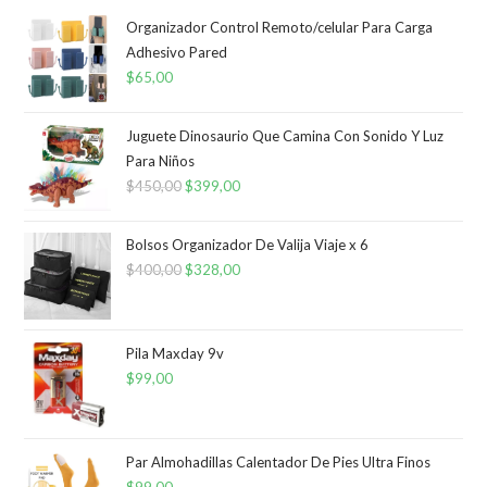
Organizador Control Remoto/celular Para Carga
Adhesivo Pared
$
65,00
Juguete Dinosaurio Que Camina Con Sonido Y Luz
Para Niños
$
450,00
El
$
399,00
El
precio
precio
original
actual
Bolsos Organizador De Valija Viaje x 6
era:
es:
$
400,00
El
$
328,00
El
$450,00.
$399,00.
precio
precio
original
actual
era:
es:
Pila Maxday 9v
$
99,00
$400,00.
$328,00.
Par Almohadillas Calentador De Pies Ultra Finos