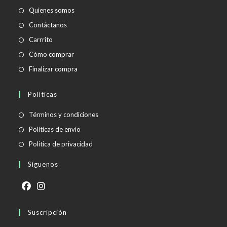
Quienes somos
Contáctanos
Carrrito
Cómo comprar
Finalizar compra
Políticas
Se
Términos y condiciones
abre
Se
Políticas de envío
en
abre
Se
Política de privacidad
una
en
abre
Síguenos
nueva
una
en
pestaña
nueva
una
pestaña
nueva
Se
Se
pestaña
abre
Suscripción
abre
en
en