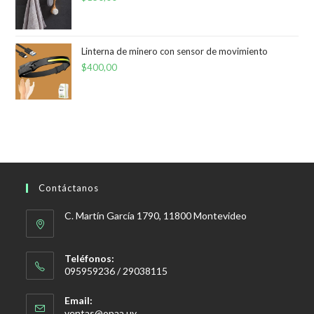
Linterna de minero con sensor de movimiento
$
400,00
Contáctanos
C. Martín García 1790, 11800 Montevideo
Teléfonos:
095959236 / 29038115
Email:
Se
ventas@opaa.uy