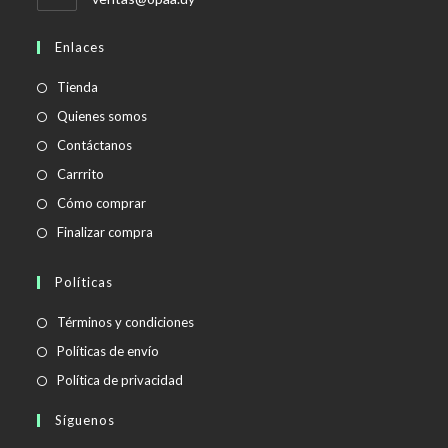
abre
en
Enlaces
tu
aplicación
Tienda
Quienes somos
Contáctanos
Carrrito
Cómo comprar
Finalizar compra
Políticas
Se
Términos y condiciones
abre
Se
Políticas de envío
en
abre
Se
Política de privacidad
una
en
abre
Síguenos
nueva
una
en
pestaña