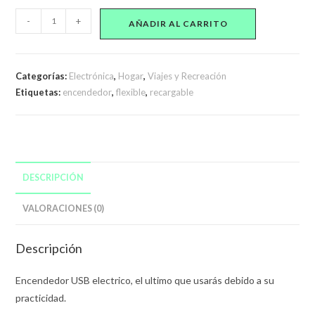
Encendedor
-
+
AÑADIR AL CARRITO
recargable
flexible
cantidad
Categorías:
Electrónica
,
Hogar
,
Viajes y Recreación
Etiquetas:
encendedor
,
flexible
,
recargable
DESCRIPCIÓN
VALORACIONES (0)
Descripción
Encendedor USB electrico, el ultimo que usarás debido a su
practicidad.