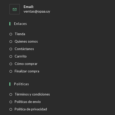
Email:
Se
ventas@opaa.uy
abre
en
Enlaces
tu
aplicación
Tienda
Quienes somos
Contáctanos
Carrrito
Cómo comprar
Finalizar compra
Políticas
Se
Términos y condiciones
abre
Se
Políticas de envío
en
abre
Se
Política de privacidad
una
en