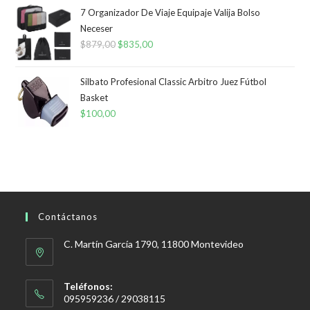
7 Organizador De Viaje Equipaje Valija Bolso
Neceser
$
879,00
El
$
835,00
El
precio
precio
original
actual
Silbato Profesional Classic Arbitro Juez Fútbol
era:
es:
Basket
$
100,00
$879,00.
$835,00.
Contáctanos
C. Martín García 1790, 11800 Montevideo
Teléfonos:
095959236 / 29038115