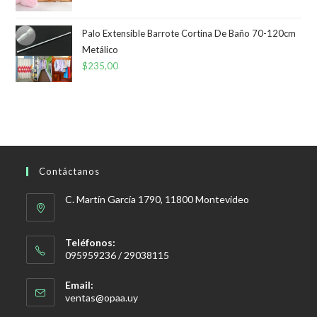
precio
precio
original
actual
Palo Extensible Barrote Cortina De Baño 70-120cm
era:
es:
Metálico
$
235,00
$490,00.
$350,00.
Contáctanos
C. Martín García 1790, 11800 Montevideo
Teléfonos:
095959236 / 29038115
Email:
Se
ventas@opaa.uy
abre