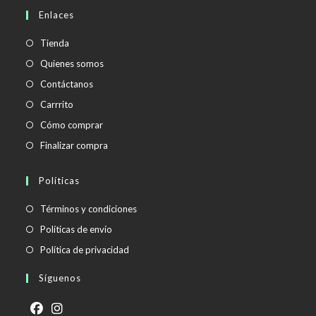
en
Enlaces
tu
aplicación
Tienda
Quienes somos
Contáctanos
Carrrito
Cómo comprar
Finalizar compra
Políticas
Se
Términos y condiciones
abre
Se
Políticas de envío
en
abre
Se
Política de privacidad
una
en
abre
Síguenos
nueva
una
en
pestaña
nueva
una