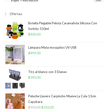
Viajes Y Recreación
(86)
Ofertas
Botella Plegable Pelota Caramañola Silicona Con
Sorbito 550ml
$
400,00
Lámpara Mata mosquitos UV USB
$
499,00
Tiro al blanco con 3 Dianas
$
340,00
Peluche Llavero Carpincho Mueve La Cola 13cm
Capybara
$
490,00
El
$
350,00
El