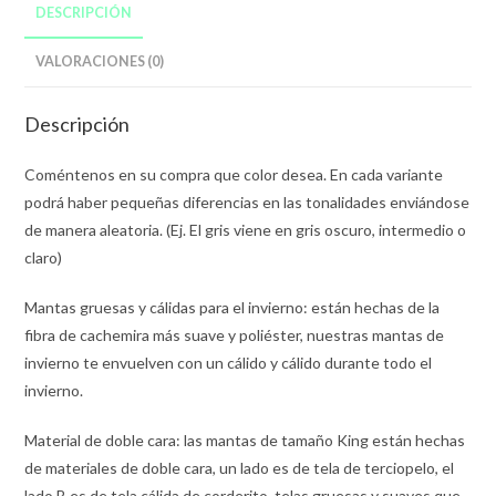
DESCRIPCIÓN
VALORACIONES (0)
Descripción
Coméntenos en su compra que color desea. En cada variante
podrá haber pequeñas diferencias en las tonalidades enviándose
de manera aleatoria. (Ej. El gris viene en gris oscuro, intermedio o
claro)
Mantas gruesas y cálidas para el invierno: están hechas de la
fibra de cachemira más suave y poliéster, nuestras mantas de
invierno te envuelven con un cálido y cálido durante todo el
invierno.
Material de doble cara: las mantas de tamaño King están hechas
de materiales de doble cara, un lado es de tela de terciopelo, el
lado B es de tela cálida de corderito, telas gruesas y suaves que