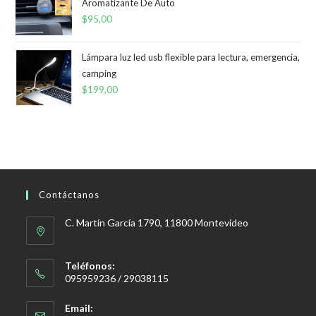
Aromatizante De Auto
$
95,00
Lámpara luz led usb flexible para lectura, emergencia,
camping
$
199,00
Contáctanos
C. Martín García 1790, 11800 Montevideo
Teléfonos:
095959236 / 29038115
Email: