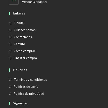
Se
ventas@opaa.uy
abre
en
Enlaces
tu
aplicación
Tienda
Quienes somos
Contáctanos
Carrrito
Cómo comprar
Finalizar compra
Políticas
Se
Términos y condiciones
abre
Se
Políticas de envío
en
abre
Se
Política de privacidad
una
en
abre
Síguenos
nueva
una
en