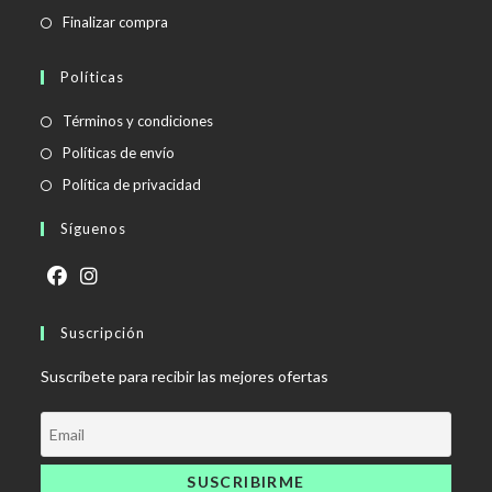
Finalizar compra
Políticas
Se
Términos y condiciones
abre
Se
Políticas de envío
en
abre
Se
Política de privacidad
una
en
abre
Síguenos
nueva
una
en
pestaña
nueva
una
pestaña
nueva
Se
Se
pestaña
abre
Suscripción
abre
en
en
Suscríbete para recibir las mejores ofertas
una
una
nueva
nueva
pestaña
pestaña