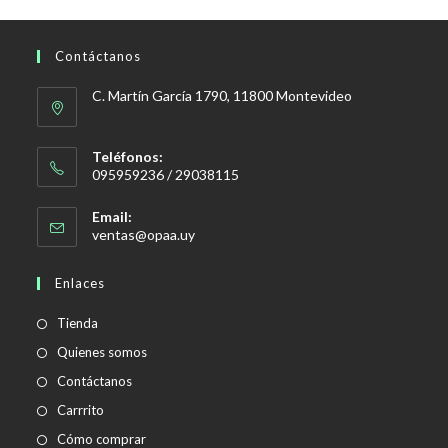
Contáctanos
C. Martín García 1790, 11800 Montevideo
Teléfonos:
095959236 / 29038115
Email:
Se
ventas@opaa.uy
abre
en
Enlaces
tu
aplicación
Tienda
Quienes somos
Contáctanos
Carrrito
Cómo comprar