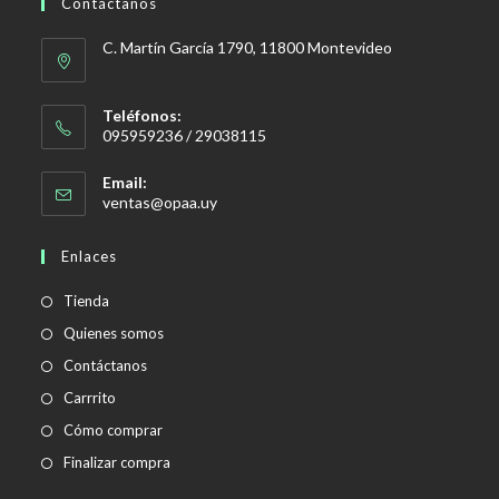
Contáctanos
C. Martín García 1790, 11800 Montevideo
Teléfonos:
095959236 / 29038115
Email:
Se
ventas@opaa.uy
abre
en
Enlaces
tu
aplicación
Tienda
Quienes somos
Contáctanos
Carrrito
Cómo comprar
Finalizar compra