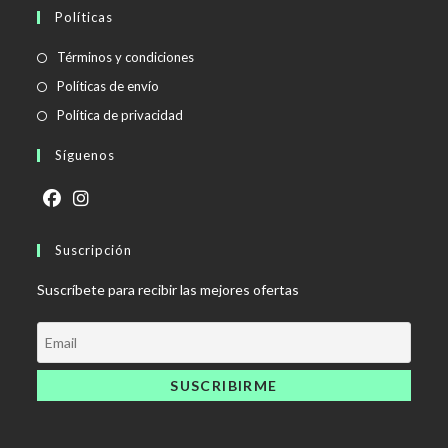
Políticas
Se
Términos y condiciones
abre
Se
Políticas de envío
en
abre
Se
Política de privacidad
una
en
abre
Síguenos
nueva
una
en
pestaña
nueva
una
pestaña
nueva
Se
Se
pestaña
abre
Suscripción
abre
en
en
Suscríbete para recibir las mejores ofertas
una
una
nueva
nueva
pestaña
pestaña