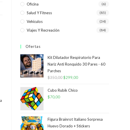
Oficina
(6)
Salud Y Fitness
(85)
Vehículos
(34)
Viajes Y Recreación
(84)
Ofertas
Kit Dilatador Respiratorio Para
Nariz Anti Ronquido 30 Pares - 60
Parches
$
350,00
El
$
299,00
El
precio
precio
Cubo Rubik Chico
original
actual
$
70,00
era:
es:
la
$350,00.
$299,00.
Figura Brainrot Italiano Sorpresa
Huevo Dorado + Stickers