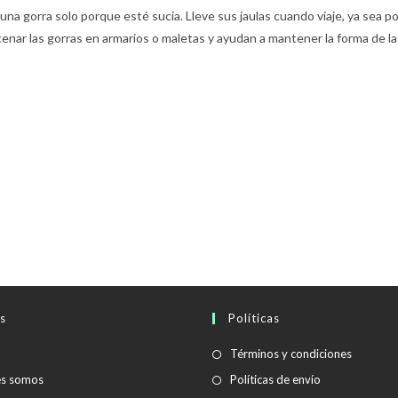
una gorra solo porque esté sucia. Lleve sus jaulas cuando viaje, ya sea po
cenar las gorras en armarios o maletas y ayudan a mantener la forma de la
s
Políticas
Se
Términos y condiciones
abre
Se
es somos
Políticas de envío
en