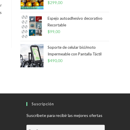
$
299,00
r
s
Espejo autoadhesivo decorativo
Recortable
$
99,00
Soporte de celular bici/moto
Impermeable con Pantalla Táctil
$
490,00
Suscripción
Suscríbete para recibir las mejores ofertas