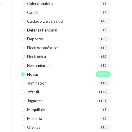
Coleccionables
(6)
Cotillón
(7)
WEB
Cuidado De La Salud
(40)
Defensa Personal
(5)
Deportes
(22)
Electrodomésticos
(14)
Electrónica
(62)
Herramientas
(18)
Hogar
(234)
Iluminación
(12)
Infantil
(179)
Juguetes
(141)
Maquillaje
(8)
Mascota
(6)
Ofertas
(15)