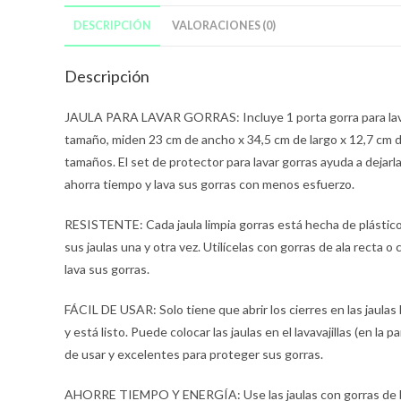
DESCRIPCIÓN
VALORACIONES (0)
Descripción
JAULA PARA LAVAR GORRAS: Incluye 1 porta gorra para lavarl
tamaño, miden 23 cm de ancho x 34,5 cm de largo x 12,7 cm de
tamaños. El set de protector para lavar gorras ayuda a deja
ahorra tiempo y lava sus gorras con menos esfuerzo.
RESISTENTE: Cada jaula limpia gorras está hecha de plástico e
sus jaulas una y otra vez. Utilícelas con gorras de ala recta 
lava sus gorras.
FÁCIL DE USAR: Solo tiene que abrir los cierres en las jaulas 
y está listo. Puede colocar las jaulas en el lavavajillas (en la 
de usar y excelentes para proteger sus gorras.
AHORRE TIEMPO Y ENERGÍA: Use las jaulas con gorras de béis