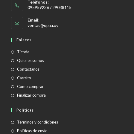
Teléfonos:
095959236 / 29038115
Email:
Se
ventas@opaa.uy
abre
en
Enlaces
tu
aplicación
Tienda
Quienes somos
Contáctanos
Carrrito
Cómo comprar
Finalizar compra
Políticas
Se
Términos y condiciones
abre
Se
Políticas de envío