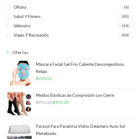
Oficina
(6)
Salud Y Fitness
(85)
Vehículos
(34)
Viajes Y Recreación
(84)
Ofertas
Máscara Facial Gel Frio Caliente Descongestiona
Relaja
$
290,00
Medias Elásticas de Compresión con Cierre
$
990,00
El
$
499,00
El
precio
precio
original
actual
era:
es:
Parasol Para Parabrisa Vidrio Delantero Auto Sol
Metalizado
$990,00.
$499,00.